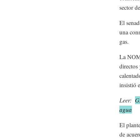
sector d
El senad
una conn
gas.
La NOM-
directos
calentad
insistió 
Leer:
GI
agua
El plant
de acuer