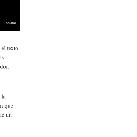
 el texto
os
dor.
 la
en que
sde un