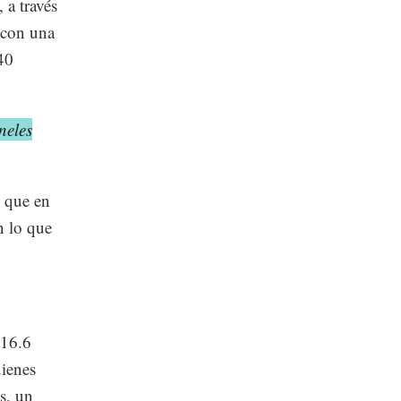
 a través
s con una
40
neles
s que en
n lo que
 16.6
uienes
s, un