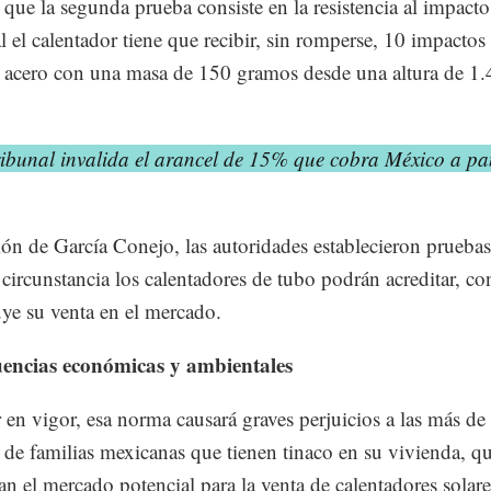
 que la segunda prueba consiste en la resistencia al impacto,
al el calentador tiene que recibir, sin romperse, 10 impacto
e acero con una masa de 150 gramos desde una altura de 1.
ribunal invalida el arancel de 15% que cobra México a pa
ón de García Conejo, las autoridades establecieron prueba
circunstancia los calentadores de tubo podrán acreditar, co
uye su venta en el mercado.
encias económicas y ambientales
r en vigor, esa norma causará graves perjuicios a las más de
 de familias mexicanas que tienen tinaco en su vivienda, q
n el mercado potencial para la venta de calentadores solare