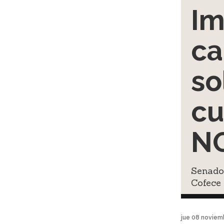
Im
ca
so
cu
N
Senado
Cofece 
jue 08 noviem