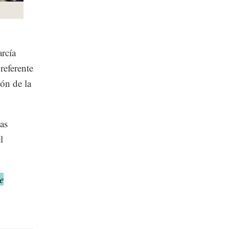
rcía
referente
ión de la
as
l
e