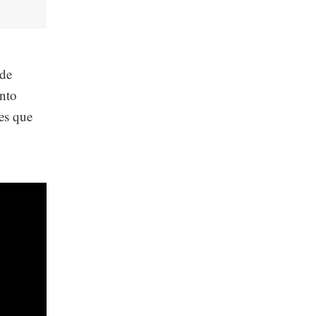
de
ento
res que