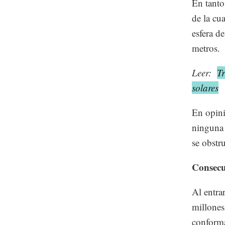
En tanto
de la cu
esfera d
metros.
Leer:
T
solares
En opini
ninguna 
se obstr
Consecu
Al entra
millones
conforma