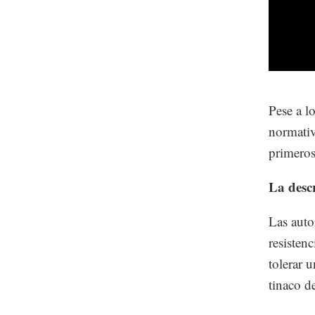
Pese a l
normativ
primeros
La desc
Las auto
resistenc
tolerar 
tinaco d