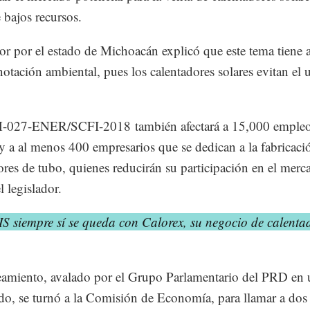
e bajos recursos.
or por el estado de Michoacán explicó que este tema tiene
otación ambiental, pues los calentadores solares evitan el 
027-ENER/SCFI-2018 también afectará a 15,000 emple
 y a al menos 400 empresarios que se dedican a la fabricaci
ores de tubo, quienes reducirán su participación en el merc
el legislador.
S siempre sí se queda con Calorex, su negocio de calenta
eamiento, avalado por el Grupo Parlamentario del PRD en
do, se turnó a la Comisión de Economía, para llamar a dos