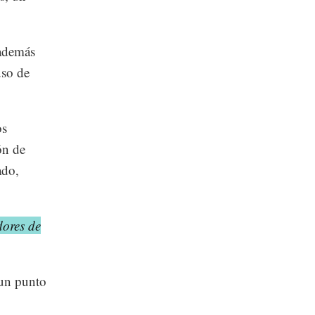
 además
uso de
os
ón de
ado,
dores de
 un punto