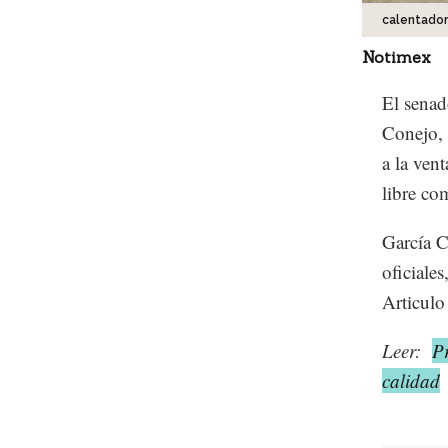
calentador
Notimex
El senad
Conejo, 
a la ven
libre co
García C
oficiales
Articulo
Leer:
P
calidad