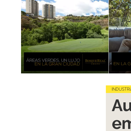
INDUSTRI
Au
em