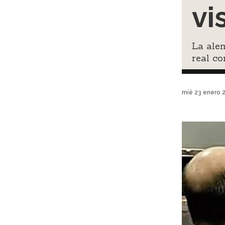
vi
La alem
real co
mié 23 enero 