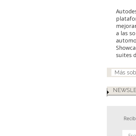
Autodes
platafo
mejorar
a las s
automot
Showcas
suites 
NEWSLE
Recib