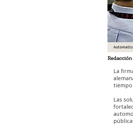
Automatiz
Redacción
La firm
alemana
tiempo 
Las sol
fortale
automot
pública