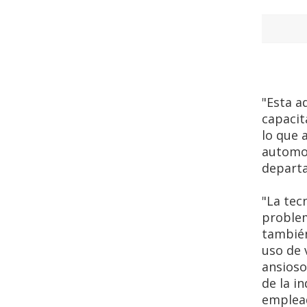
"Esta a
capacit
lo que 
automot
departa
"La tec
problem
también
uso de 
ansioso
de la i
emplead