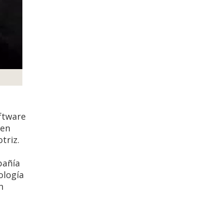
oftware
 en
triz.
pañía
ología
n