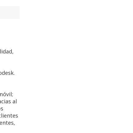
lidad,
odesk.
óvil;
cias al
os
clientes
ientes,