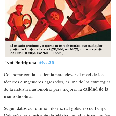
El estado produce y exporta m�s veh�culos que cualquier
pa�s de Am�rica Latina (478,000, en 2007), con excepci�n
-
(Foto:
.
)
de Brasil. (Felipe Castro)
Ivet Rodríguez
@Ivet2R
Colaborar con la academia para elevar el nivel de los
técnicos e ingenieros egresados, es una de las estrategias
calidad de la
de la industria automotriz para mejorar la
mano de obra
.
Según datos del último informe del gobierno de Felipe
Calderón, ex presidente de México, en el país se gradúan