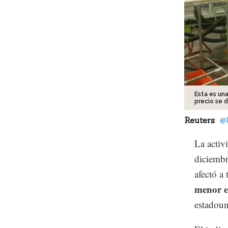
Esta es un
precio se 
Reuters
@
La activ
diciembr
afectó a
menor e
estadoun