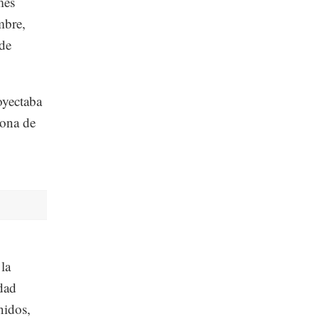
mes
mbre,
 de
oyectaba
zona de
la
idad
nidos,