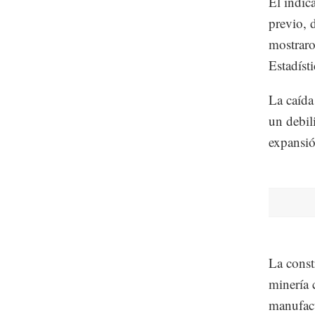
El indic
previo, 
mostraro
Estadíst
La caída
un debil
expansió
La const
minería 
manufact