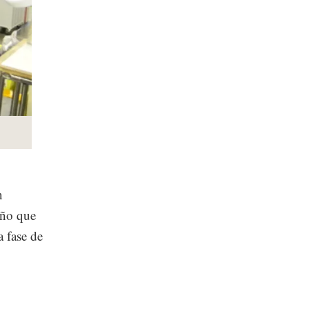
n
eño que
a fase de