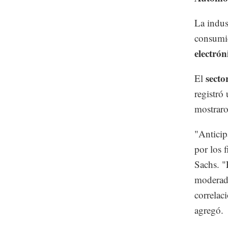
La indus
consumi
electrón
secto
El
registró
mostraro
"Anticip
por los 
Sachs. "
moderada
correlac
agregó.