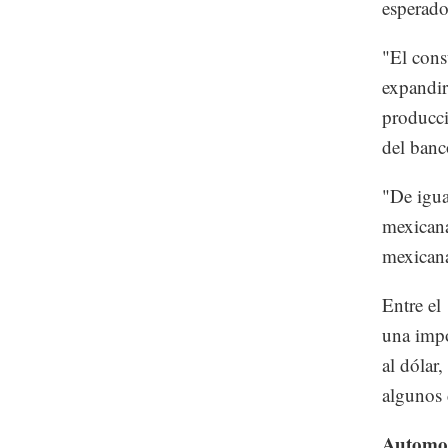
esperado
"El cons
expandir
producci
del banc
"De igua
mexican
mexicana
Entre el
una impo
al dólar
algunos 
Automot