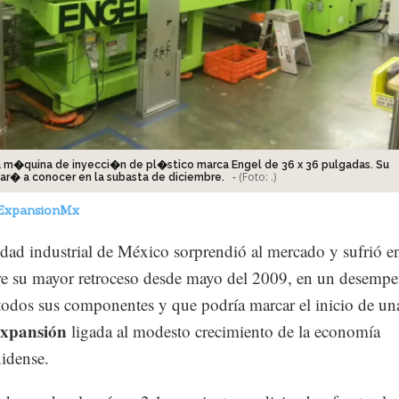
a m�quina de inyecci�n de pl�stico marca Engel de 36 x 36 pulgadas. Su
-
(Foto:
.
)
dar� a conocer en la subasta de diciembre.
ExpansionMx
idad industrial de México sorprendió al mercado y sufrió e
e su mayor retroceso desde mayo del 2009, en un desemp
 todos sus componentes y que podría marcar el inicio de un
xpansión
ligada al modesto crecimiento de la economía
idense.