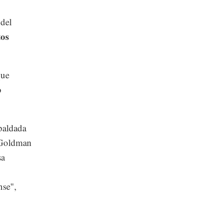
 del
os
que
o
paldada
e Goldman
sa
nse",