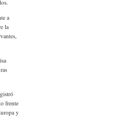
dos.
te a
e la
vantes,
isa
ras
gistró
o frente
 Europa y