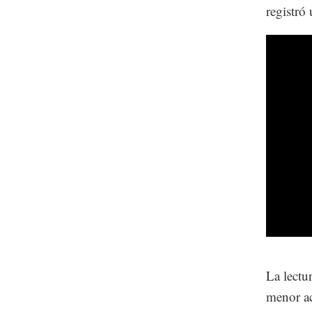
registró
La lectu
menor ac