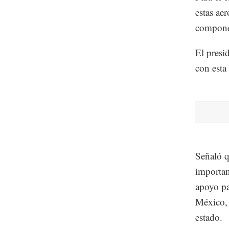
estas ae
componen
El presi
con esta
Señaló q
important
apoyo pa
México, 
estado.