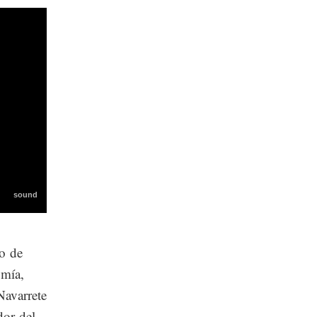
io de
omía,
Navarrete
dor del