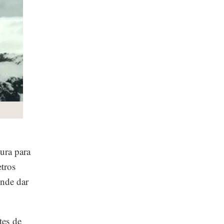
ura para
tros
ende dar
tes de