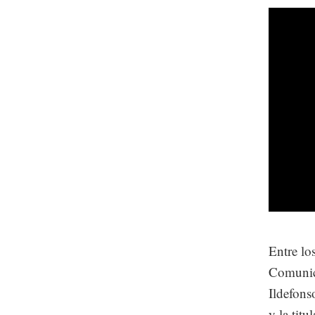
Entre lo
Comunica
Ildefons
y la tit