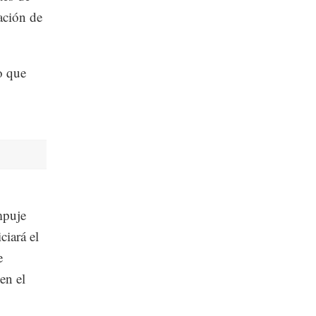
ación de
o que
mpuje
ciará el
e
en el