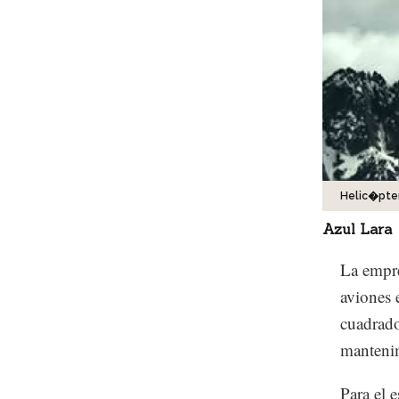
Helic�pte
Azul Lara
La empre
aviones 
cuadrado
mantenim
Para el e