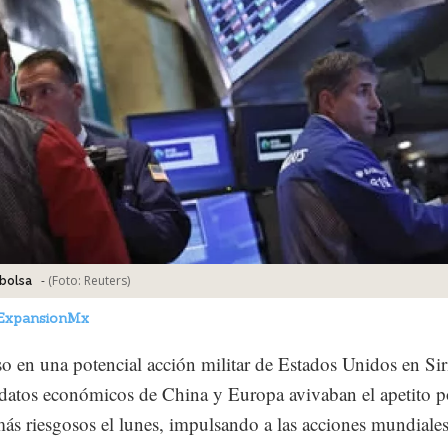
-
(Foto:
Reuters
)
bolsa
ExpansionMx
so en una potencial acción militar de Estados Unidos en Sir
datos económicos de China y Europa avivaban el apetito p
más riesgosos el lunes, impulsando a las acciones mundiale