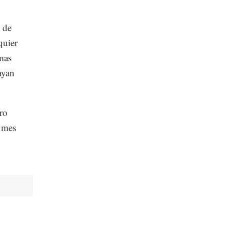
 de
quier
rmas
ayan
oro
 mes