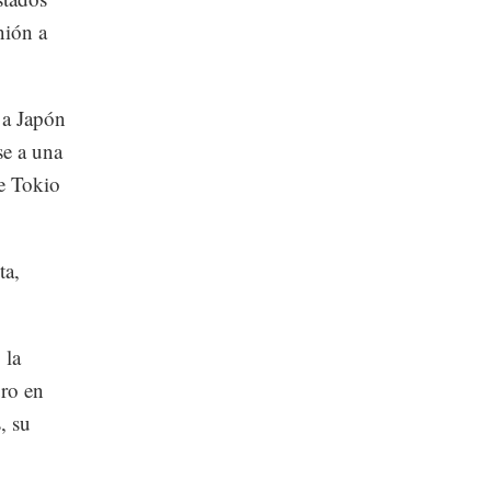
nión a
 a Japón
e a una
de Tokio
ta,
 la
ro en
, su