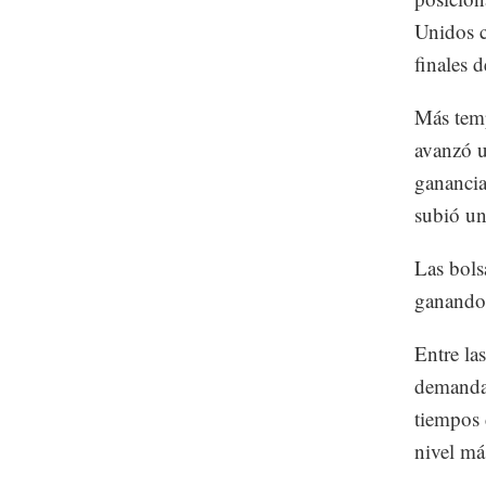
Unidos c
finales d
Más temp
avanzó 
ganancia
subió u
Las bols
ganando 
Entre las
demanda
tiempos 
nivel má