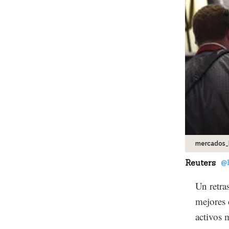
mercados_
Reuters
@
Un retra
mejores 
activos 