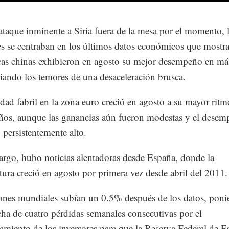
taque inminente a Siria fuera de la mesa por el momento, 
es se centraban en los últimos datos económicos que mostr
icas chinas exhibieron en agosto su mejor desempeño en má
viando los temores de una desaceleración brusca.
idad fabril en la zona euro creció en agosto a su mayor rit
ños, aunque las ganancias aún fueron modestas y el desem
persistentemente alto.
rgo, hubo noticias alentadoras desde España, donde la
ura creció en agosto por primera vez desde abril del 2011.
ones mundiales subían un 0.5% después de los datos, poni
cha de cuatro pérdidas semanales consecutivas por el
amiento de los inversores para que la Reserva Federal de E