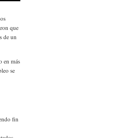
los
aron que
s de un
mo en más
pleo se
endo fin
stados