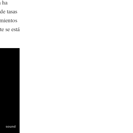
a ha
de tasas
imientos
e se está