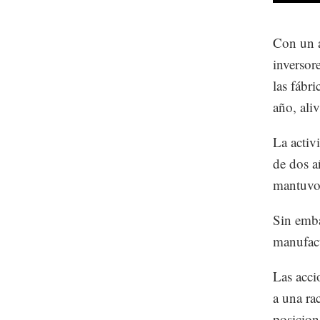
Con un a
inversor
las fábr
año, ali
La activ
de dos a
mantuvo 
Sin emba
manufact
Las acci
a una ra
posicion