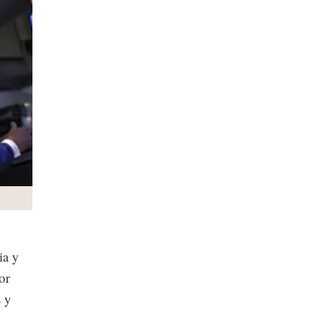
ia y
or
s y