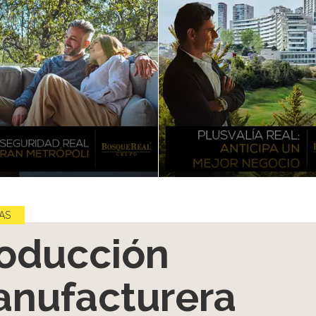
AS
oducción
nufacturera