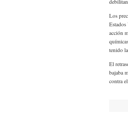
debilita
Los prec
Estados 
acción m
químicas
tenido l
El retras
bajaba m
contra el