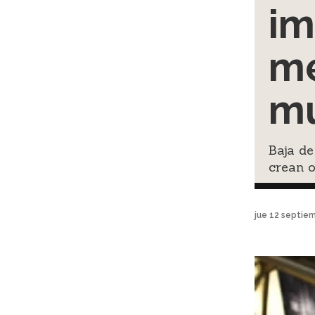
im
me
m
Baja de
crean 
jue 12 septie