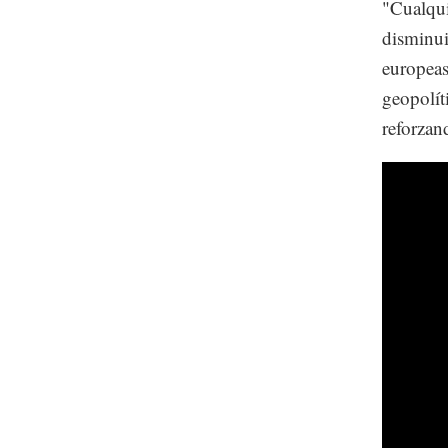
"Cualqui
disminui
europeas
geopolít
reforzan