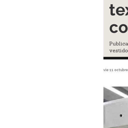
te
co
Public
vestido
vie 11 octubr