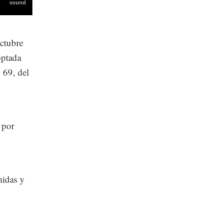
octubre
optada
 69, del
l por
midas y