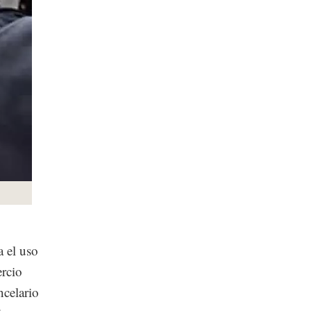
 el uso
ercio
ncelario