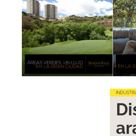
INDUSTRI
Di
ar