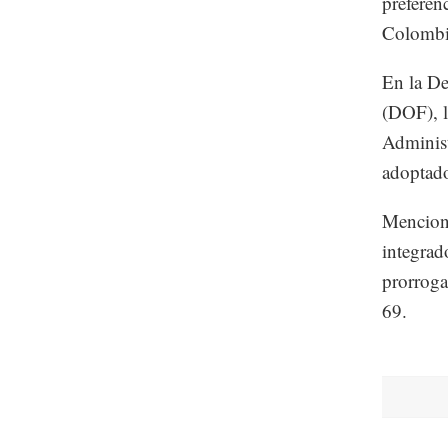
preferen
Colombi
En la De
(DOF), l
Administ
adoptado
Menciona
integrad
prorroga
69.