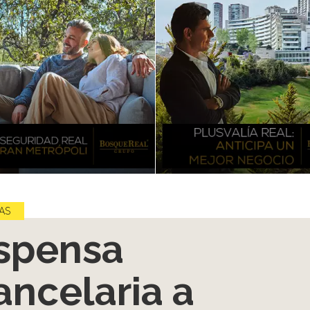
AS
spensa
ancelaria a