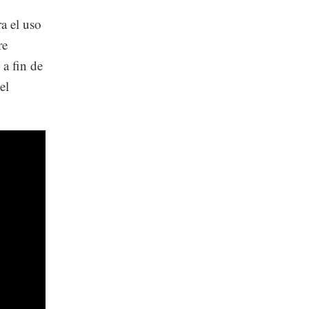
a el uso
re
 a fin de
el