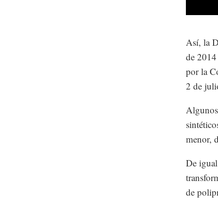
Así, la 
de 2014 
por la C
2 de jul
Algunos 
sintético
menor, d
De igual 
transfor
de polip