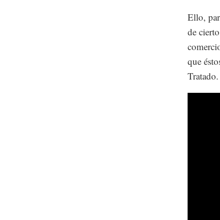
Ello, pa
de ciert
comercio
que éstos
Tratado.