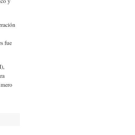
ico y
eración
s fue
),
ra
número