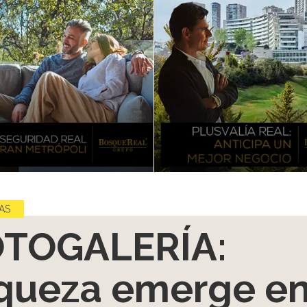
AS
OTOGALERÍA:
queza emerge e