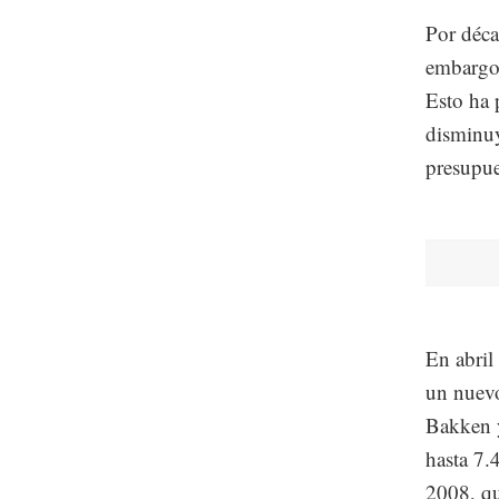
Por déca
embargo,
Esto ha 
disminuy
presupue
En abril
un nuevo
Bakken 
hasta 7.
2008, qu