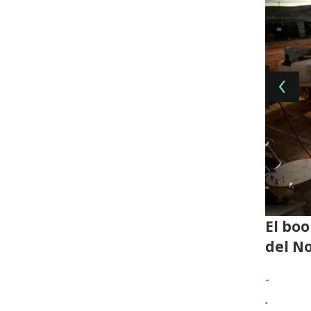
El boo
del No
-
.