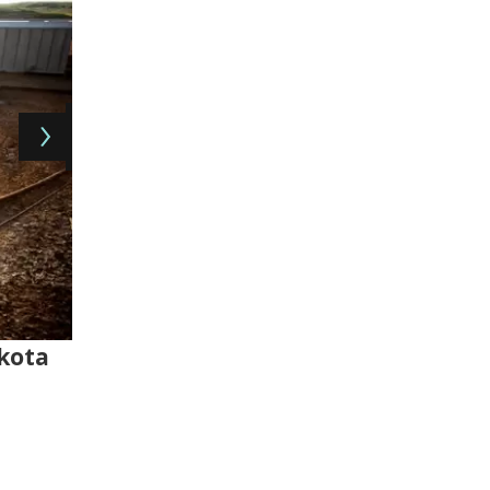
akota
Una llamarada de gas emerge de u
petr�leo en Williston, Dakota del 
Images)
-