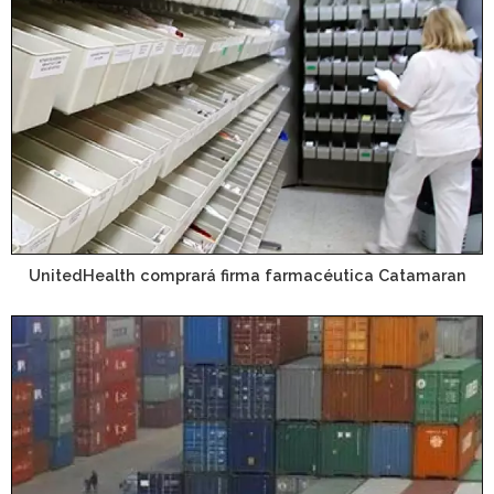
UnitedHealth comprará firma farmacéutica Catamaran