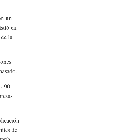
on un
istió en
 de la
iones
 pasado.
os 90
presas
licación
mites de
aría.