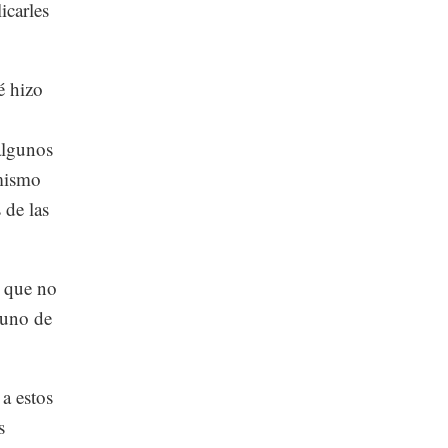
icarles
é hizo
algunos
 mismo
 de las
s que no
 uno de
a estos
s