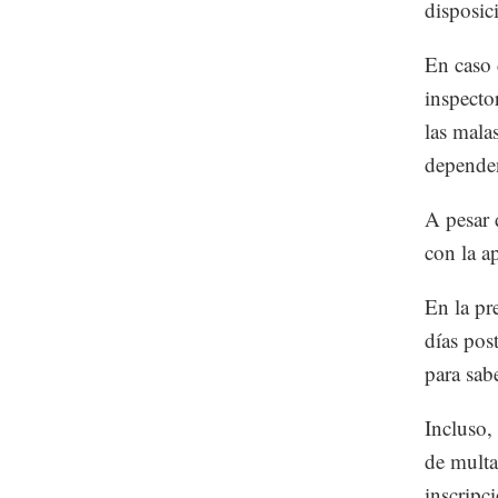
disposic
En caso 
inspecto
las malas
depende
A pesar d
con la a
En la pr
días post
para sab
Incluso,
de multa
inscripc