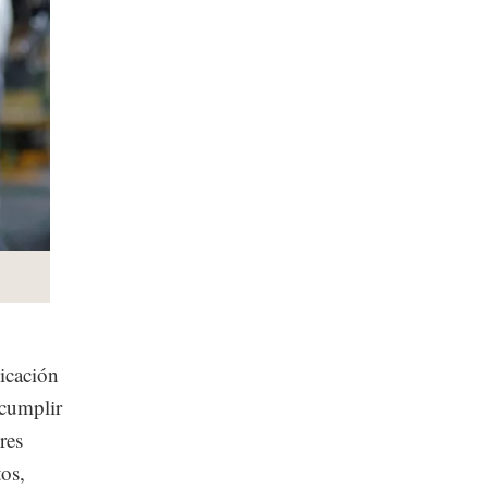
icación
 cumplir
res
tos,