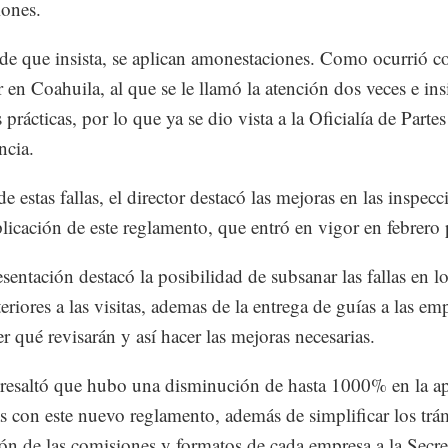
iones.
de que insista, se aplican amonestaciones. Como ocurrió c
r en Coahuila, al que se le llamó la atención dos veces e ins
 prácticas, por lo que ya se dio vista a la Oficialía de Partes
ncia.
e estas fallas, el director destacó las mejoras en las inspecc
plicación de este reglamento, que entró en vigor en febrero
esentación destacó la posibilidad de subsanar las fallas en l
eriores a las visitas, ademas de la entrega de guías a las em
er qué revisarán y así hacer las mejoras necesarias.
 resaltó que hubo una disminución de hasta 1000% en la ap
s con este nuevo reglamento, además de simplificar los trá
ión de las comisiones y formatos de cada empresa a la Secret