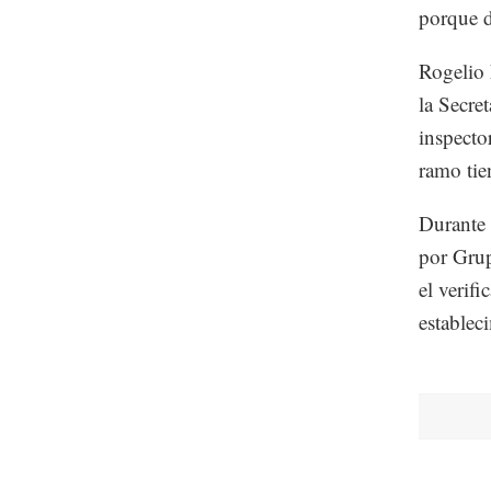
porque d
Rogelio 
la Secre
inspecto
ramo tie
Durante 
por Grup
el verif
establec