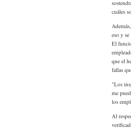
sostendr
cuáles s
Además, 
eso y se
El funci
empleado
que el h
fallas q
"Los ins
me puedo
los empl
Al respe
verifica