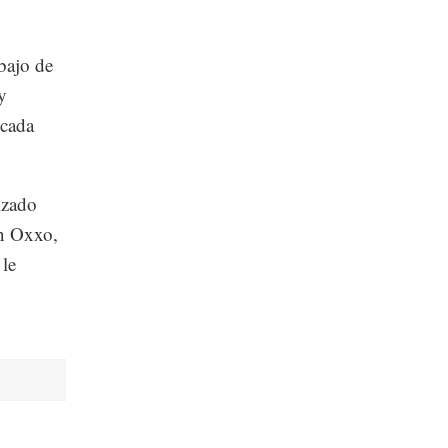
bajo de
y
 cada
izado
un Oxxo,
 le