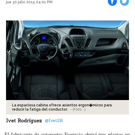
jue 30 julio 2015 04:01 PM
Facebook
Tweet
La espaciosa cabina ofrece asientos ergon�micos para
-
(Foto:
.
)
reducir la fatiga del conductor.
Ivet Rodríguez
@Ivet2R
El fabricante de autopartes Faurecia abrirá tres plantas en