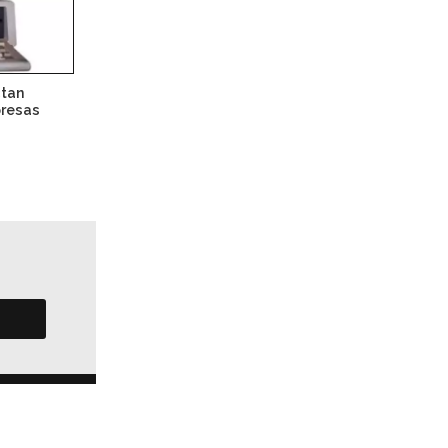
ctan
presas