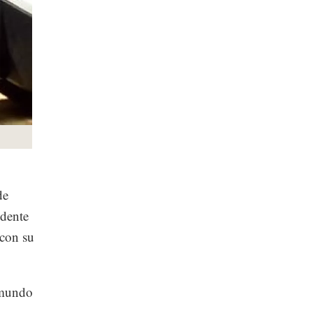
de
idente
 con su
l mundo