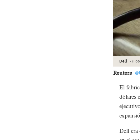
-
(Fot
Dell
Reuters
@
El fabri
dólares 
ejecutiv
expansi
Dell era
en el se