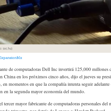
o:
sxc.hu
)
ExpansionMx
cante de computadoras Dell Inc invertirá 125,000 millones 
en China en los próximos cinco años, dijo el jueves su pres
o, en momentos en que la compañía intenta seguir adelante
ón en la segunda mayor economía del mundo.
 el tercer mayor fabricante de computadoras personales de
gundo trimestre, por detrás de Lenovo y Hewlett Packard.