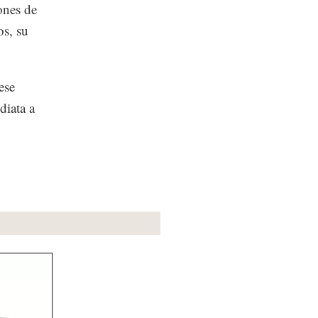
ones de
os, su
ese
diata a