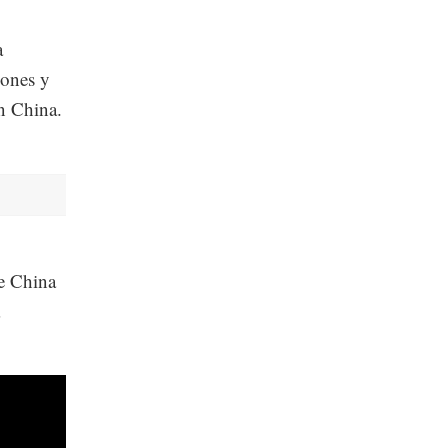
a
iones y
n China.
de China