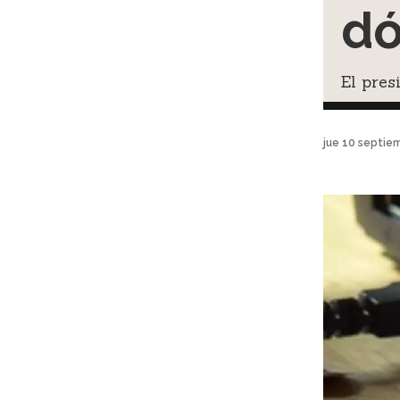
dó
El pres
jue 10 septie