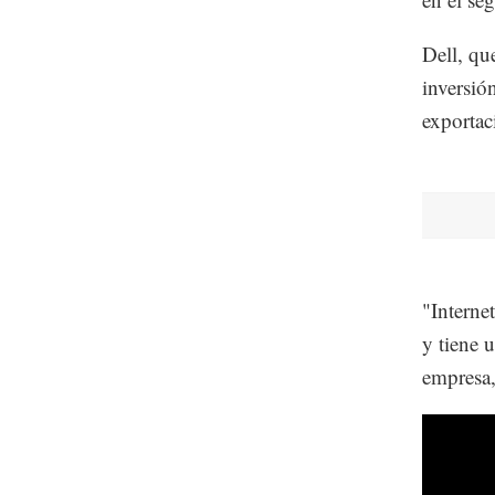
Dell, qu
inversió
exportac
"Interne
y tiene u
empresa,