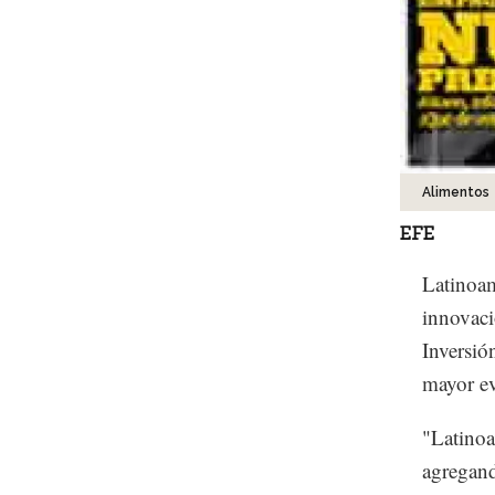
Alimentos
EFE
Latinoam
innovaci
Inversió
mayor ev
"Latinoa
agregand