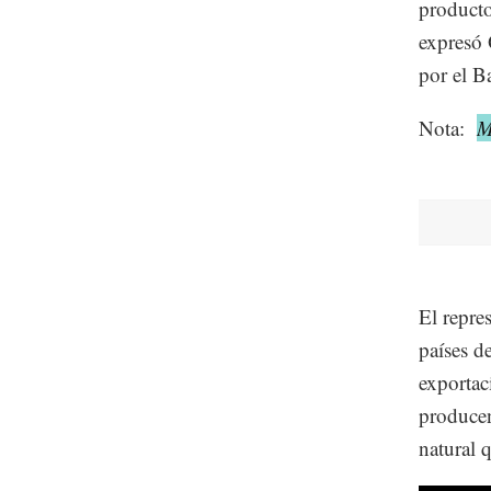
producto
expresó 
por el B
Nota:
M
El repre
países d
exportac
producen
natural 