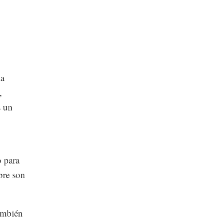
la
,
s un
 para
bre son
también