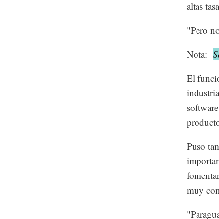
altas tas
"Pero no
Nota:
S
El funci
industri
software
producto
Puso tam
importan
fomentar
muy cono
"Paragua