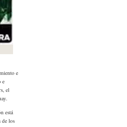
imiento e
o e
s, el
uay.
n está
 de los