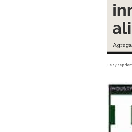
in
al
Agregan
jue 17 septie