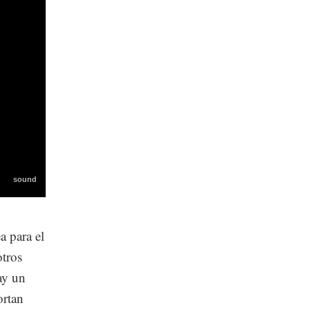
a para el
otros
ay un
ortan