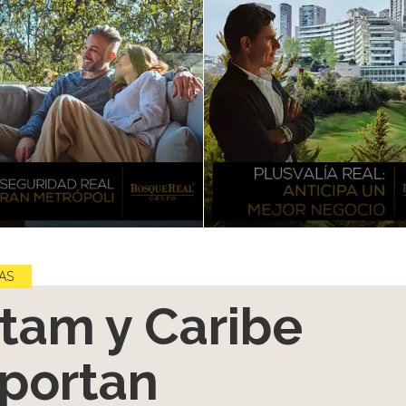
AS
tam y Caribe
portan