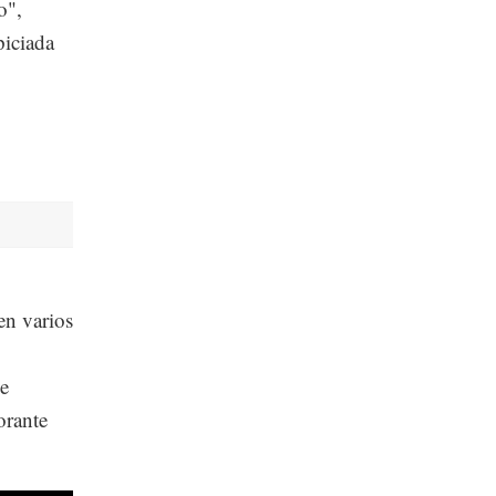
o",
piciada
en varios
se
orante