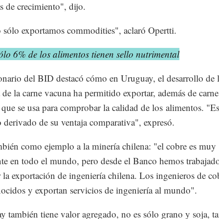
as de crecimiento", dijo.
 sólo exportamos commodities", aclaró Opertti.
ólo 6% de los alimentos tienen sello nutrimental
onario del BID destacó cómo en Uruguay, el desarrollo de 
a de la carne vacuna ha permitido exportar, además de carne
 que se usa para comprobar la calidad de los alimentos. "E
 derivado de su ventaja comparativa", expresó.
bién como ejemplo a la minería chilena: "el cobre es muy
te en todo el mundo, pero desde el Banco hemos trabajado
 la exportación de ingeniería chilena. Los ingenieros de co
cidos y exportan servicios de ingeniería al mundo".
y también tiene valor agregado, no es sólo grano y soja, 