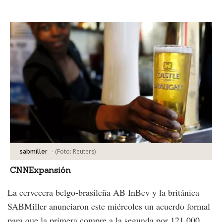
Facebook
Tweet
-
(Foto:
Reuters
)
sabmiller
CNNExpansión
La cervecera belgo-brasileña AB InBev y la británica
SABMiller anunciaron este miércoles un acuerdo formal
para que la primera compre a la segunda por 121,000