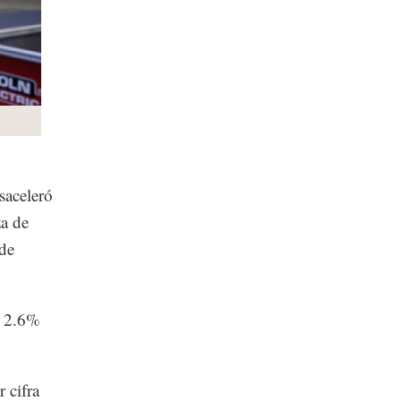
saceleró
za de
 de
e 2.6%
 cifra