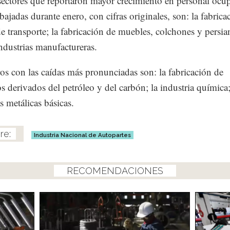
ectores que reportaron mayor crecimiento en personal ocu
bajadas durante enero, con cifras originales, son: la fabrica
e transporte; la fabricación de muebles, colchones y persia
industrias manufactureras.
os con las caídas más pronunciadas son: la fabricación de
s derivados del petróleo y del carbón; la industria química;
s metálicas básicas.
Industria Nacional de Autopartes
RECOMENDACIONES