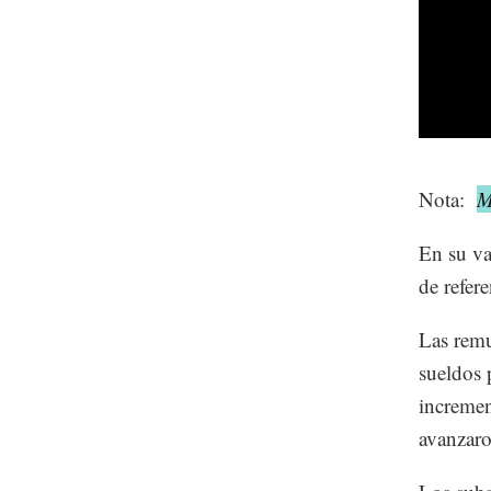
Nota:
M
En su va
de refere
Las remu
sueldos 
incremen
avanzaro