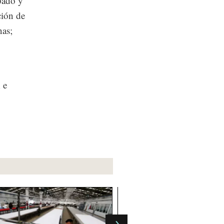
pado y
ción de
nas;
 e