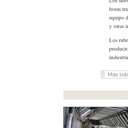
Los subs
horas tra
equipo d
y otras 
Los rubr
producto
industria