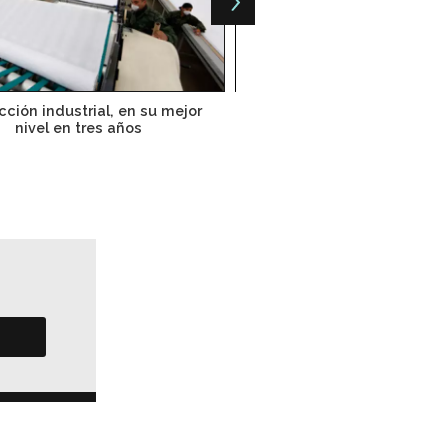
ción industrial, en su mejor
Precios al productor a su ta
nivel en tres años
desde 2012