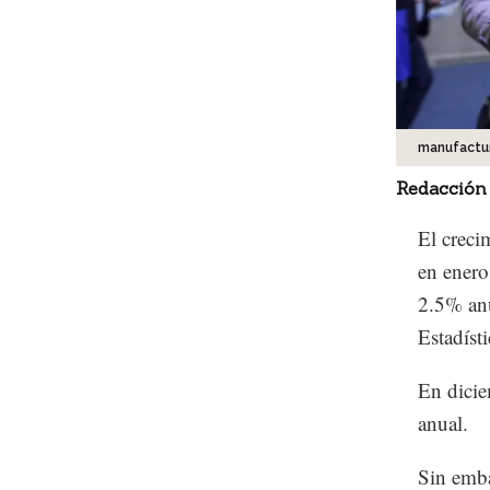
manufactu
Redacción
El creci
en enero
2.5% anu
Estadíst
En dicie
anual.
Sin emba