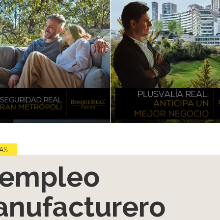
AS
 empleo
nufacturero