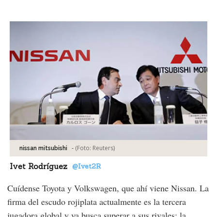
Facebook
Tweet
-
(Foto:
Reuters
)
nissan mitsubishi
Ivet Rodríguez
@Ivet2R
Cuídense Toyota y Volkswagen, que ahí viene Nissan. La
firma del escudo rojiplata actualmente es la tercera
jugadora global y ya busca superar a sus rivales: la