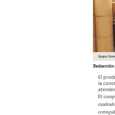
Grupo Gon
Redacción
El prod
la cons
atender
El compl
cuadrado
corrugad