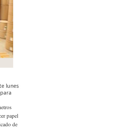
te lunes
 para
metros
cer papel
icado de