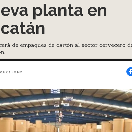
eva planta en
catán
cerá de empaques de cartón al sector cervecero d
ón.
016 03:48 PM