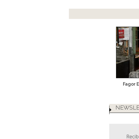
Fagor E
NEWSLE
Recib