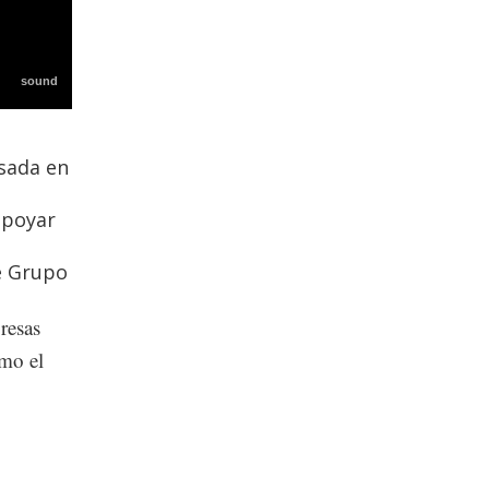
asada en
apoyar
de Grupo
resas
omo el