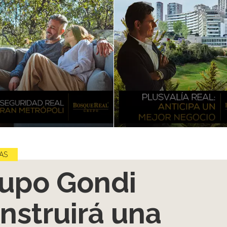
AS
upo Gondi
nstruirá una