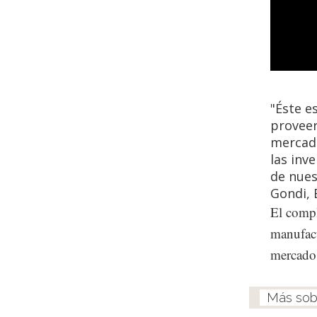
"Éste e
proveer
mercado
las inv
de nues
Gondi, 
El compl
manufact
mercado 