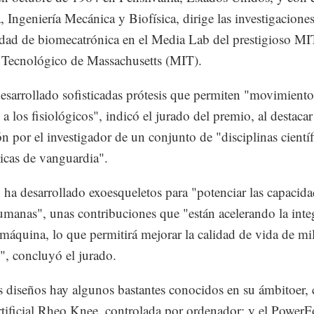
, Ingeniería Mecánica y Biofísica, dirige las investigaciones
idad de biomecatrónica en el Media Lab del prestigioso MI
o Tecnológico de Massachusetts (MIT).
desarrollado sofisticadas prótesis que permiten "movimiento
 a los fisiológicos", indicó el jurado del premio, al destacar
ón por el investigador de un conjunto de "disciplinas científ
icas de vanguardia".
ha desarrollado exoesqueletos para "potenciar las capacida
humanas", unas contribuciones que "están acelerando la inte
áquina, lo que permitirá mejorar la calidad de vida de mi
", concluyó el jurado.
s diseños hay algunos bastantes conocidos en su ámbitoer,
artificial Rheo Knee, controlada por ordenador; y el PowerFo