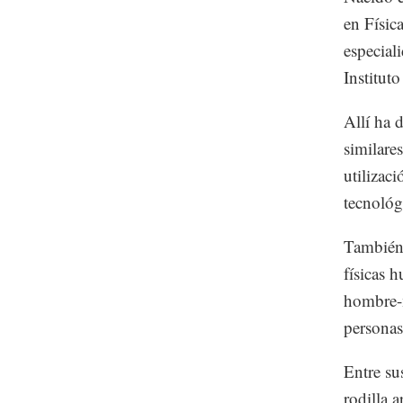
en Física
especial
Institut
Allí ha 
similares
utilizaci
tecnológ
También 
físicas 
hombre-m
personas
Entre su
rodilla 