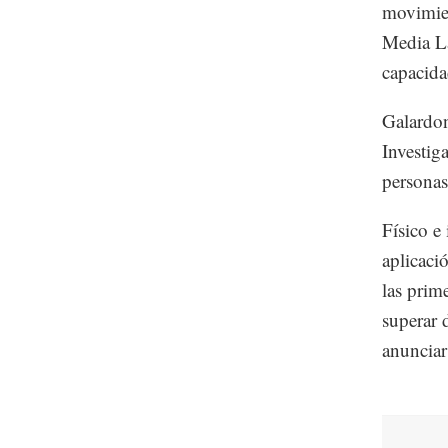
movimie
Media La
capacidad
Galardon
Investig
personas
Físico e
aplicaci
las prim
superar 
anunciar