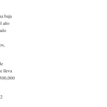
na baja
el año
rado
os,
de
e lleva
 300,000
 2