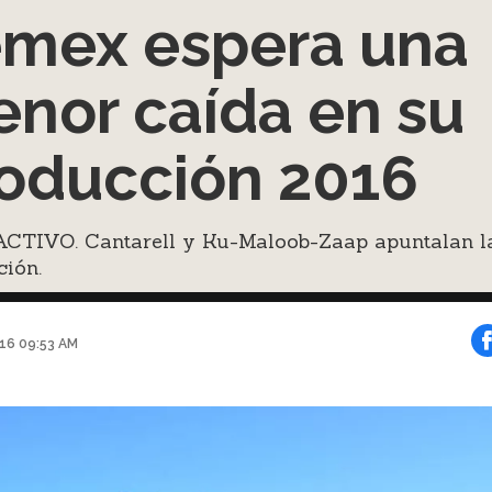
mex espera una
nor caída en su
oducción 2016
CTIVO. Cantarell y Ku-Maloob-Zaap apuntalan l
ción.
016 09:53 AM