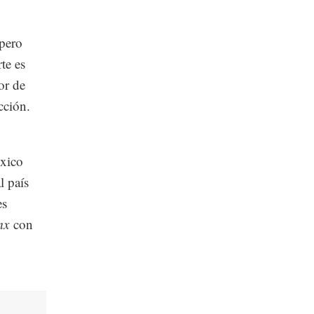
 pero
te es
or de
cción.
éxico
l país
es
mx
con