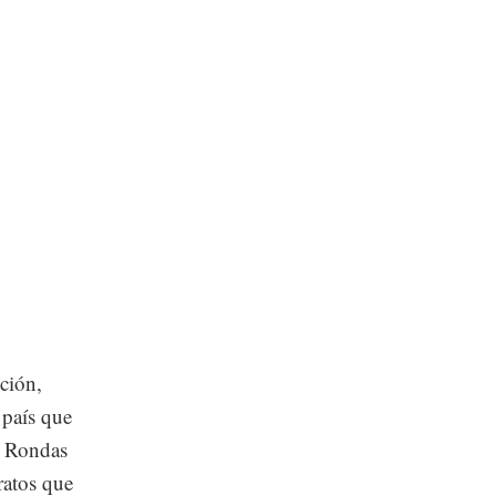
ción,
 país que
s Rondas
ratos que