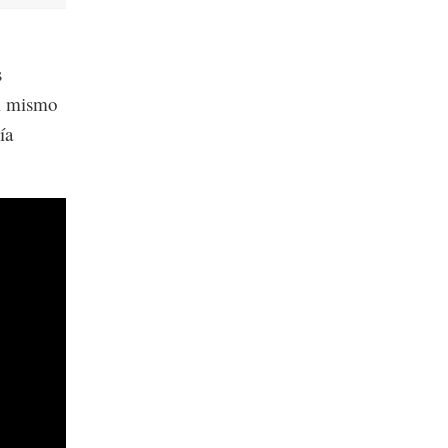
s
el mismo
ía