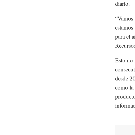
diario.
“Vamos a
estamos 
para el 
Recursos
Esto no 
consecut
desde 20
como la 
producto
informac