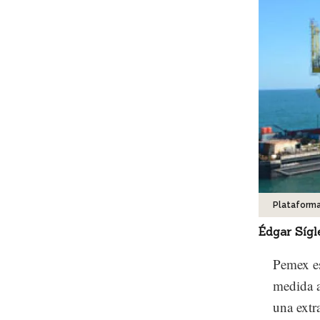
Plataform
Édgar Sígl
Pemex es
medida a
una extr