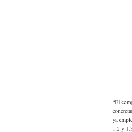
“El comp
concreta
ya empie
1.2 y 1.