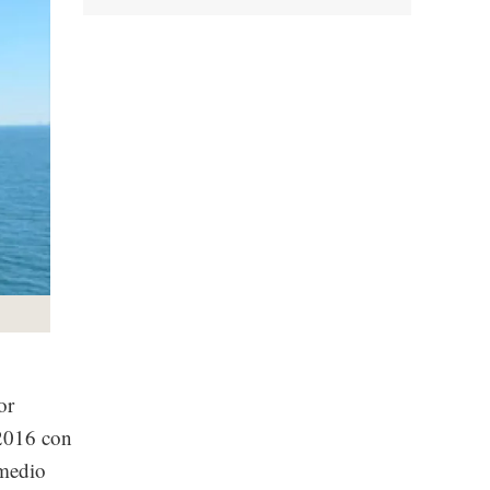
or
 2016 con
omedio