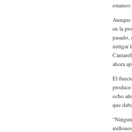
estamos 
Aunque l
en la pr
pasado, 
mitigar 
Cantarel
ahora ap
El funci
produce 
ocho año
que dab
“Ninguna
millones