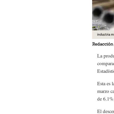
industria 
Redacción
La produ
comparad
Estadíst
Esta es 
marzo ca
de 6.1%
El desce