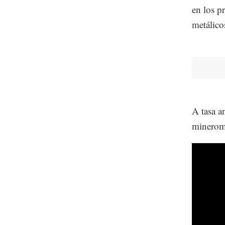
en los p
metálico
A tasa a
minerome