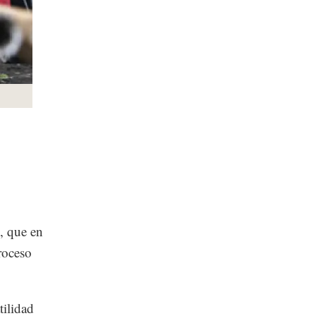
s, que en
roceso
tilidad