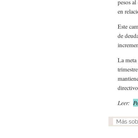
pesos al
en relac
Este cam
de deuda
incremen
La meta 
trimestr
mantiene
directiv
Leer:
P