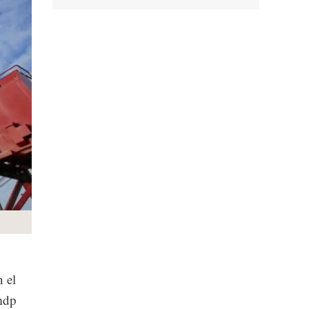
 el
 mdp