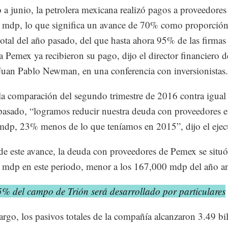
 a junio, la petrolera mexicana realizó pagos a proveedores
mdp, lo que significa un avance de 70% como proporción
otal del año pasado, del que hasta ahora 95% de las firmas
 a Pemex ya recibieron su pago, dijo el director financiero d
uan Pablo Newman, en una conferencia con inversionistas.
la comparación del segundo trimestre de 2016 contra igual
pasado, “logramos reducir nuestra deuda con proveedores 
dp, 23% menos de lo que teníamos en 2015”, dijo el ejec
de este avance, la deuda con proveedores de Pemex se situó
mdp en este periodo, menor a los 167,000 mdp del año ant
5% del campo de Trión será desarrollado por particulares
rgo, los pasivos totales de la compañía alcanzaron 3.49 bi