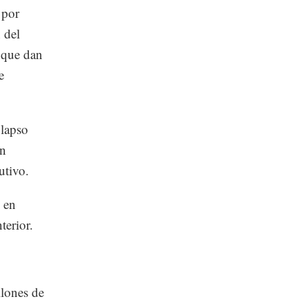
 por
 del
 que dan
e
 lapso
en
utivo.
 en
erior.
llones de