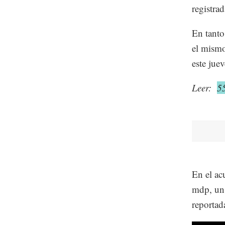
registra
En tanto
el mismo
este jue
Leer:
5
En el ac
mdp, un 
reportad