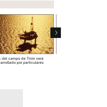
 del campo de Trión será
Chicontepec, la gran derrot
arrollado por particulares