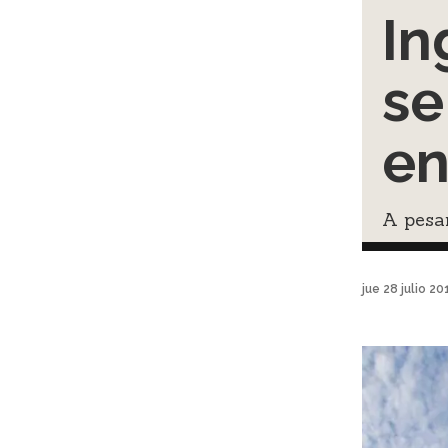
In
se
en
A pesar
jue 28 julio 2