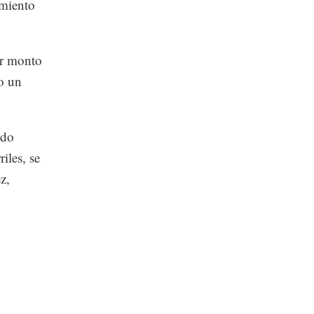
imiento
or monto
o un
ndo
iles, se
z,