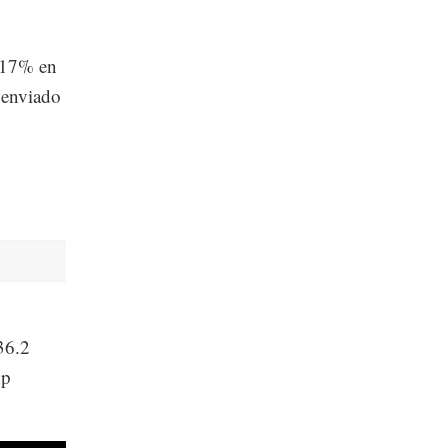
n 17% en
 enviado
36.2
dp