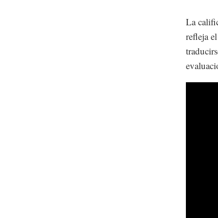
La calif
refleja 
traducir
evaluaci