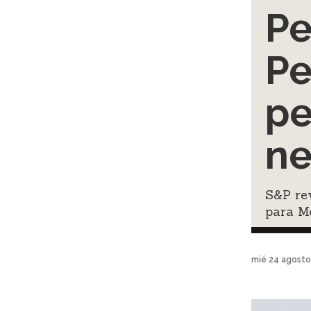
Pe
Pe
pe
ne
S&P rev
para M
mié 24 agosto