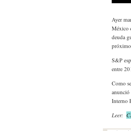
Ayer mart
México d
deuda gu
próximo
S&P espe
entre 20
Como se 
anunció 
Interno 
Leer:
CF