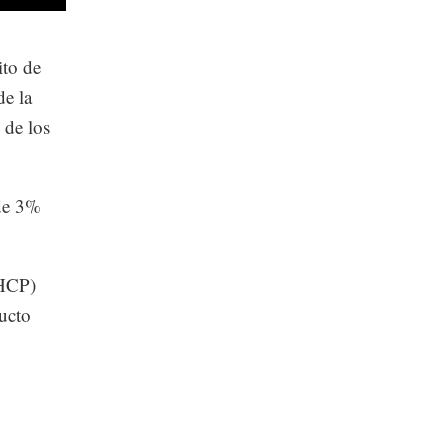
ito de
de la
 de los
 de 3%
SHCP)
ducto