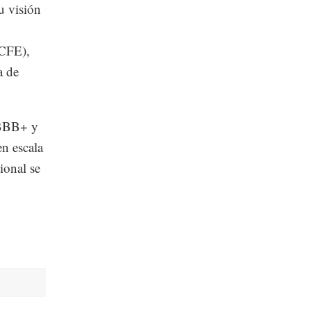
u visión
(CFE),
a de
 BBB+ y
n escala
ional se