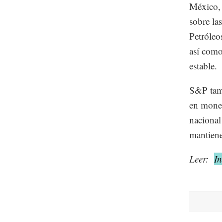
México, 
sobre las
Petróleo
así como
estable.
S&P tamb
en moned
nacional
mantiene
Leer:
I