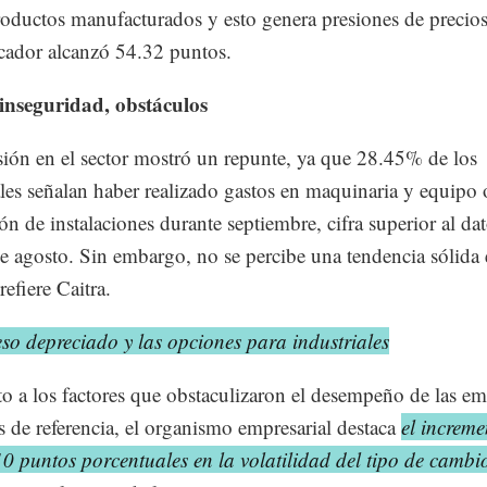
roductos manufacturados y esto genera presiones de precios
icador alcanzó 54.32 puntos.
 inseguridad, obstáculos
sión en el sector mostró un repunte, ya que 28.45% de los
ales señalan haber realizado gastos en maquinaria y equipo 
ón de instalaciones durante septiembre, cifra superior al da
 agosto. Sin embargo, no se percibe una tendencia sólida 
refiere Caitra.
so depreciado y las opciones para industriales
o a los factores que obstaculizaron el desempeño de las em
s de referencia, el organismo empresarial destaca
el increme
0 puntos porcentuales en la volatilidad del tipo de cambi