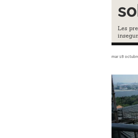
so
Les pre
insegur
mar 18 octubr