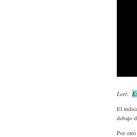
Leer:
E
El indic
debajo d
Por otro