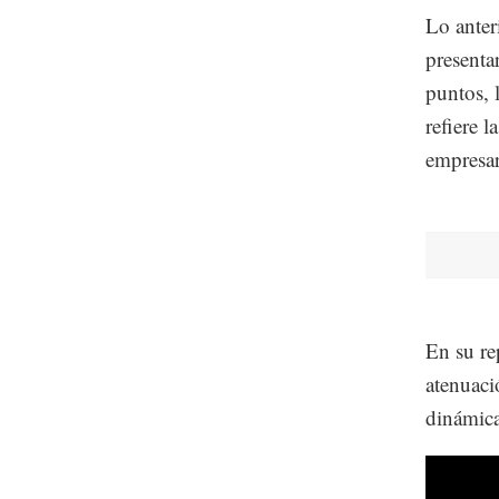
Lo anter
presenta
puntos, 
refiere 
empresar
En su re
atenuaci
dinámica