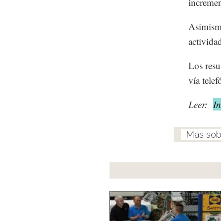
incremen
Asimismo
activida
Los resu
vía telef
Leer:
In