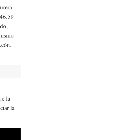
turera
 46.59
ido,
anismo
León.
ue la
ctar la