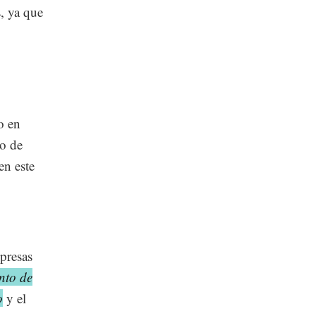
, ya que
o en
to de
en este
presas
nto de
o
y el