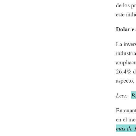
de los p
este ind
Dolar e
La inver
industri
ampliaci
26.4% de
aspecto, 
Leer:
Pe
En cuant
en el me
más de 1