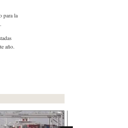
 para la
.
tadas
ste año.