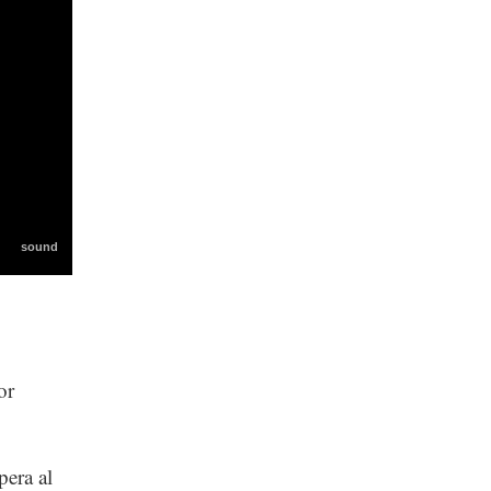
or
pera al