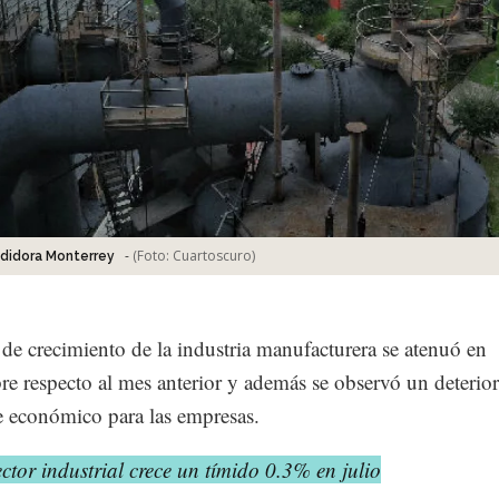
-
(Foto:
Cuartoscuro
)
didora Monterrey
 de crecimiento de la industria manufacturera se atenuó en
re respecto al mes anterior y además se observó un deterior
 económico para las empresas.
ctor industrial crece un tímido 0.3% en julio