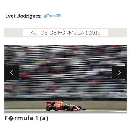
Facebook
Tweet
Ivet Rodríguez
@Ivet2R
AUTOS DE FÓRMULA 1 2016
F�rmula 1 (a)
G