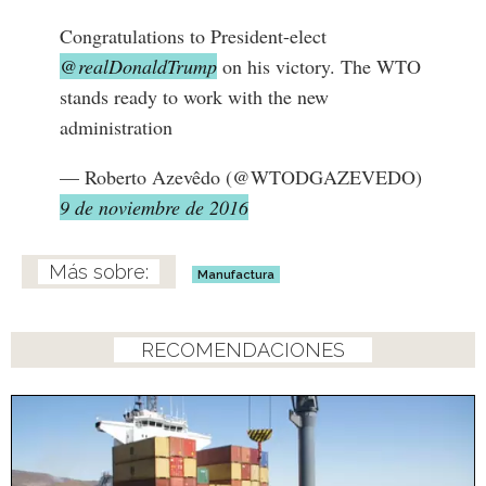
Congratulations to President-elect
@realDonaldTrump
on his victory. The WTO
stands ready to work with the new
administration
— Roberto Azevêdo (@WTODGAZEVEDO)
9 de noviembre de 2016
Manufactura
RECOMENDACIONES