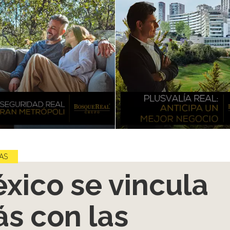
AS
xico se vincula
s con las