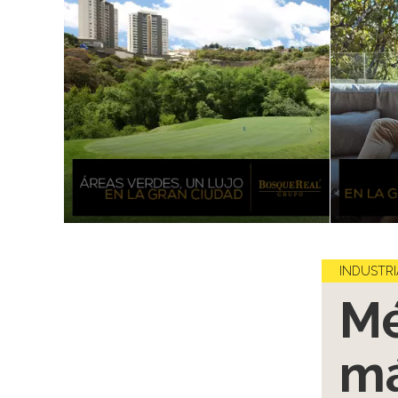
INDUSTRI
Mé
má