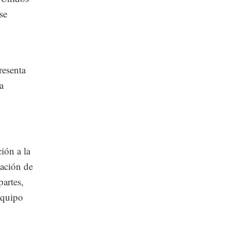
se
esenta
a
ión a la
cación de
artes,
equipo