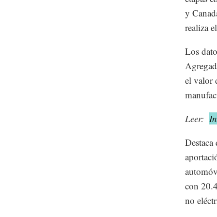
y Canadá
realiza 
Los dato
Agregad
el valor
manufact
Leer:
In
Destaca 
aportaci
automóv
con 20.4
no eléct