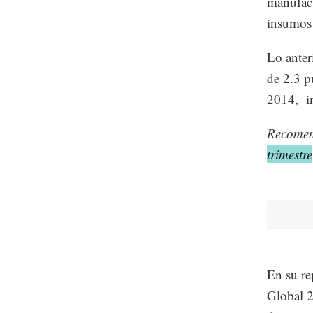
manufact
insumos 
Lo anter
de 2.3 p
2014, in
Recome
trimestre
En su re
Global 2