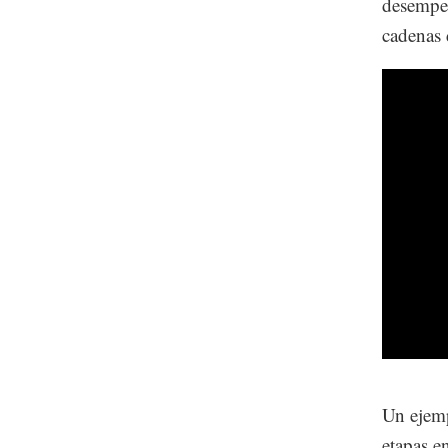
desempeñ
cadenas 
Un ejemp
etapas e