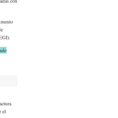
radas con
aumento
de
NEGI).
ndo
actura
 el