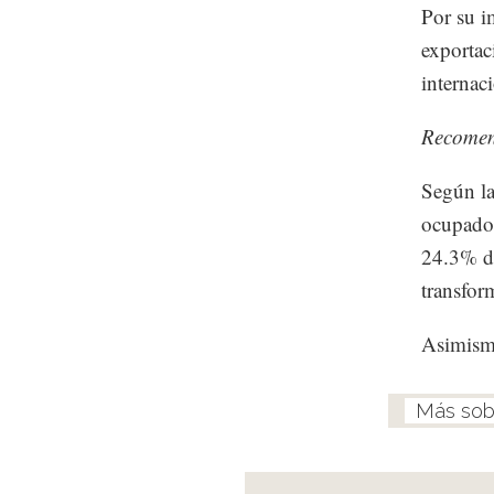
Por su i
exportac
internac
Recome
Según la
ocupado 
24.3% de
transfor
Asimismo