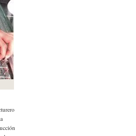
cturero
 a
ducción