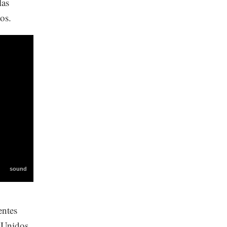
las
os.
entes
s Unidos