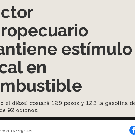
ctor
ropecuario
ntiene estímulo
scal en
mbustible
o el diésel costará 12.9 pesos y 12.3 la gasolina d
de 92 octanos.
bre 2016 11:52 AM