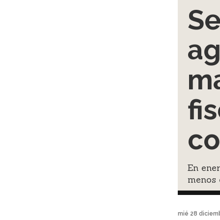
Se
ag
ma
fi
co
En ener
menos 
mié 28 diciem