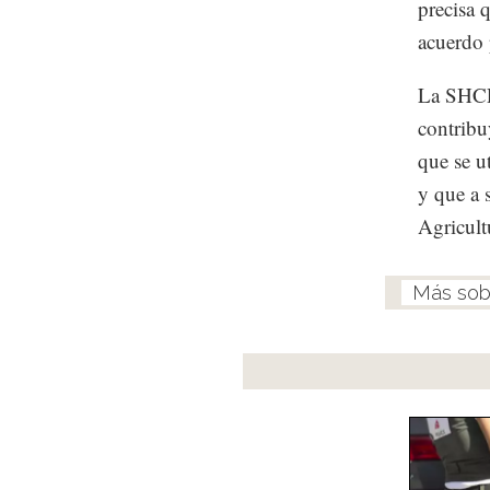
precisa 
acuerdo 
La SHCP 
contribu
que se u
y que a 
Agricult