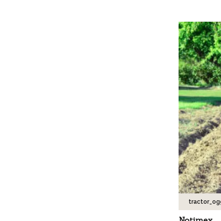
tractor_o
Notimex