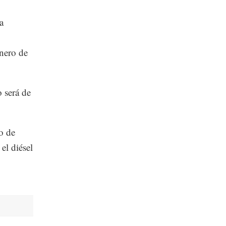
a
nero de
 será de
o de
el diésel