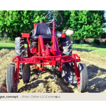
-
(Foto:
Cleber LLC/Cortes�a
)
ggun_concept