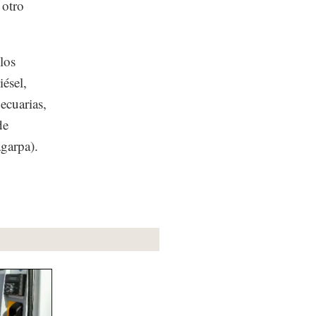
 otro
los
ésel,
ecuarias,
de
garpa).