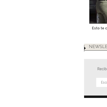
Esto te c
NEWSLE
Recib