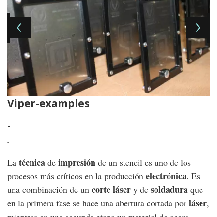
Viper-examples
R
-
-
.
.
técnica
impresión
La
de
de un stencil es uno de los
electrónica
procesos más críticos en la producción
. Es
corte láser
soldadura
una combinación de un
y de
que
láser
en la primera fase se hace una abertura cortada por
,
mientras en una segunda etapa un material de acero