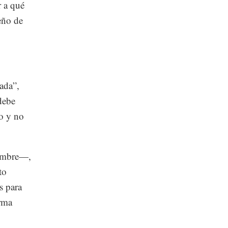
r a qué
eño de
ada”,
debe
to y no
Cumbre—,
to
s para
orma