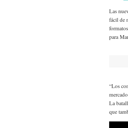
Las nuev
fácil de 
formatos
para Mar
“Los com
mercados
La batall
que tamb