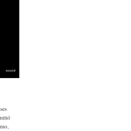
ses
mitió
umo,