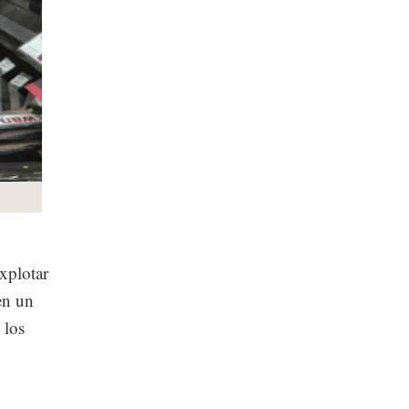
explotar
en un
 los