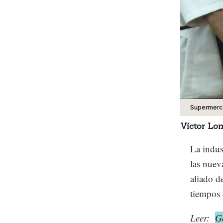
Supermerc
Víctor Lo
La indus
las nuev
aliado d
tiempos 
Leer:
G