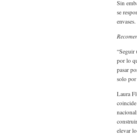
Sin emba
se respo
envases.
Recome
“Seguir 
por lo q
pasar po
solo por
Laura Fl
coincide
nacional
construi
elevar l