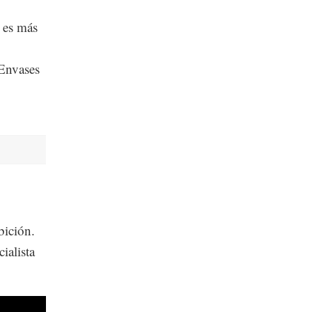
 es más
 Envases
bición.
ialista