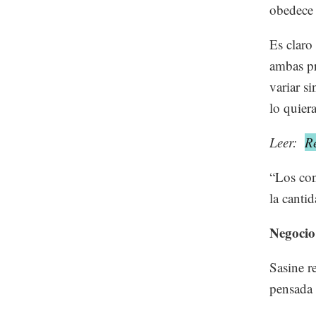
obedece 
Es claro
ambas pr
variar s
lo quier
Leer:
Re
“Los con
la canti
Negocio
Sasine r
pensada 