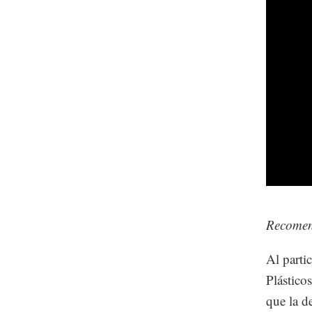
Recome
Al parti
Plástico
que la d