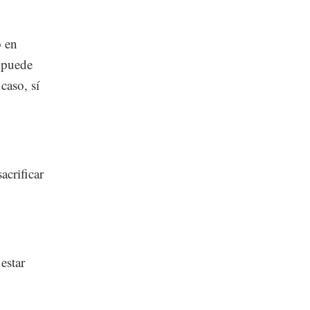
o en
 puede
caso, sí
acrificar
estar