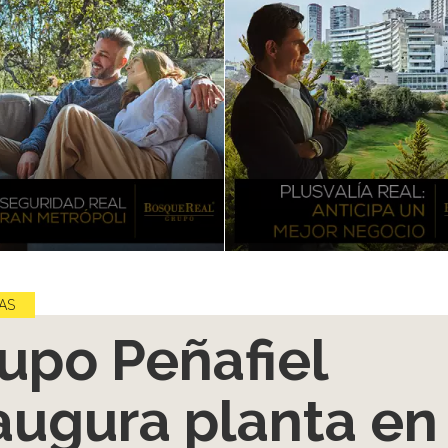
AS
upo Peñafiel
augura planta en