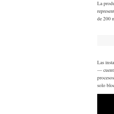
La produ
represen
de 200 m
Las inst
— cuenta
procesos
solo blo