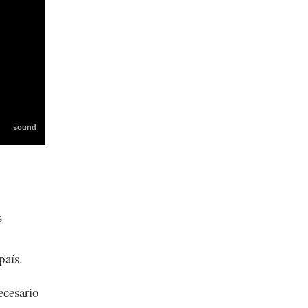
s
país.
ecesario