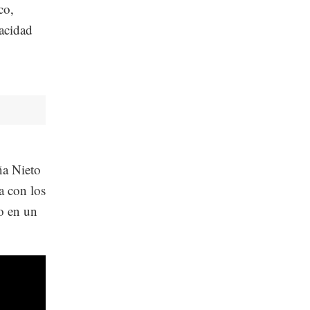
co,
pacidad
ña Nieto
a con los
o en un