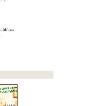
lilitros
r