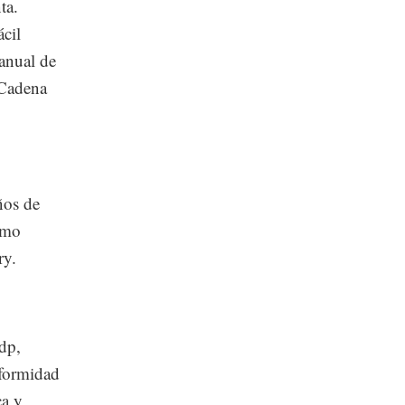
ta.
ácil
anual de
 Cadena
ños de
omo
ry.
dp,
nformidad
ca y