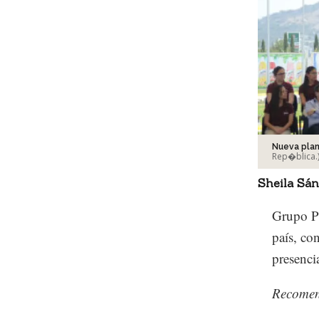
Nueva plan
Rep�blica.
Sheila Sá
Grupo Pe
país, co
presencia
Recome