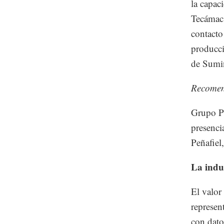
la capac
Tecámac 
contacto
producci
de Sumin
Recome
Grupo Pe
presenci
Peñafiel
La indu
El valor
represen
con dato