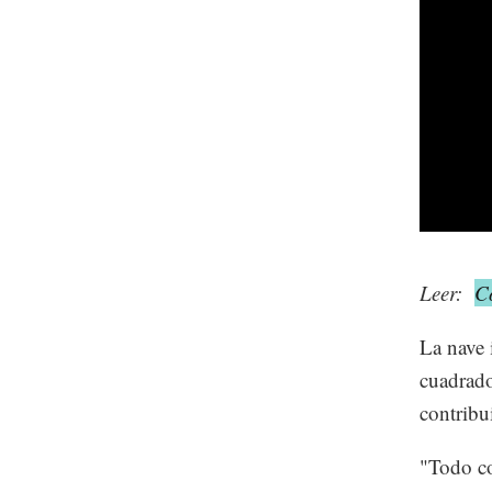
Leer:
C
La nave 
cuadrado
contribu
"Todo co