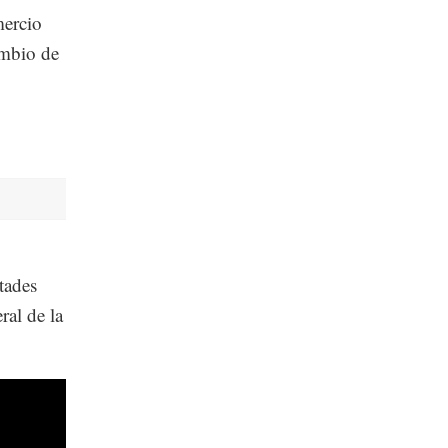
mercio
ambio de
tades
ral de la