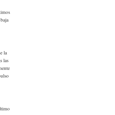
timos
 baja
e la
s las
mente
pulso
ltimo