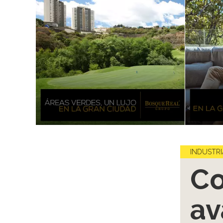
INDUSTRI
Co
av