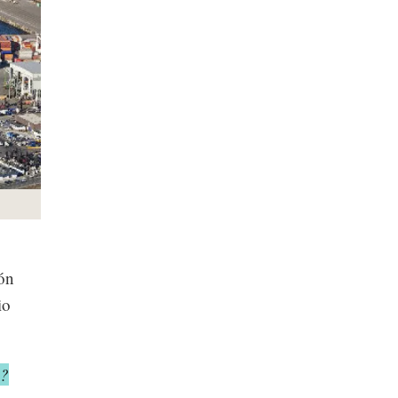
ión
io
%?