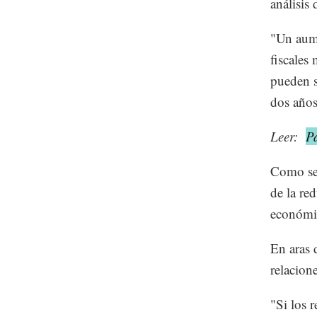
análisis
"Un aume
fiscales
pueden s
dos años
Leer:
P
Como se 
de la re
económic
En aras 
relacion
"Si los r