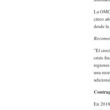
La OMC h
cinco añ
desde la 
Recome
"El crec
crisis f
regiones
una recu
adiciona
Contrap
En 2018,