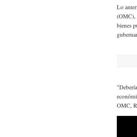
Lo anter
(OMC), q
bienes p
guberna
"Debería
económic
OMC, Ro