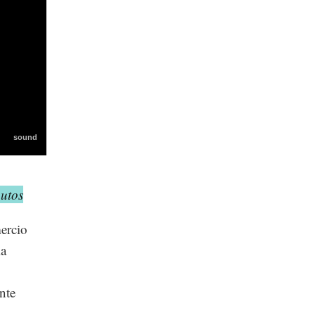
utos
mercio
la
nte