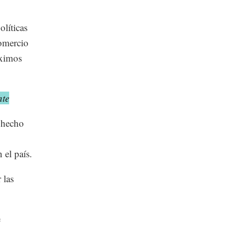
olíticas
comercio
óximos
nte
 hecho
 el país.
 las
e