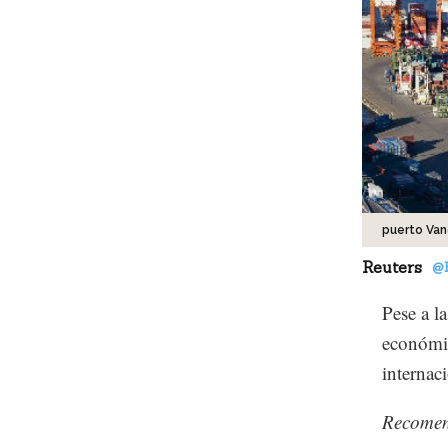
puerto Va
Reuters
@
Pese a l
económic
internac
Recome