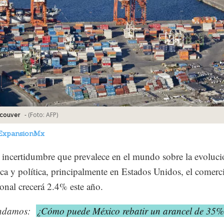
-
(Foto:
AFP
)
ncouver
ExpansionMx
a incertidumbre que prevalece en el mundo sobre la evoluc
a y política, principalmente en Estados Unidos, el comerc
ional crecerá 2.4% este año.
ndamos:
¿Cómo puede México rebatir un arancel de 35