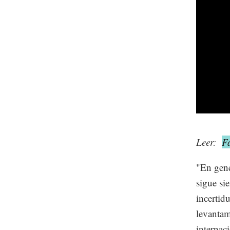
Leer:
F
"En gene
sigue si
incertid
levantam
internac