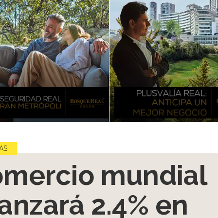
AS
mercio mundial
anzará 2.4% en