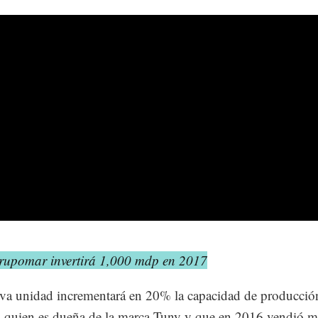
rupomar invertirá 1,000 mdp en 2017
va unidad incrementará en 20% la capacidad de producción
 quien es dueña de la marca Tuny y que en 2016 vendió m