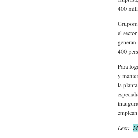
400 mill
Grupomar
el secto
generan 
400 pers
Para log
y manten
la planta
especial
inaugura
emplean
Leer:
M