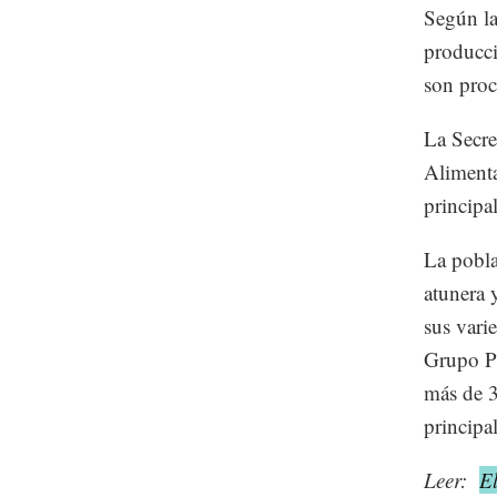
Según la
producci
son pro
La Secre
Alimenta
principa
La pobla
atunera 
sus vari
Grupo Pi
más de 3
principa
Leer:
El