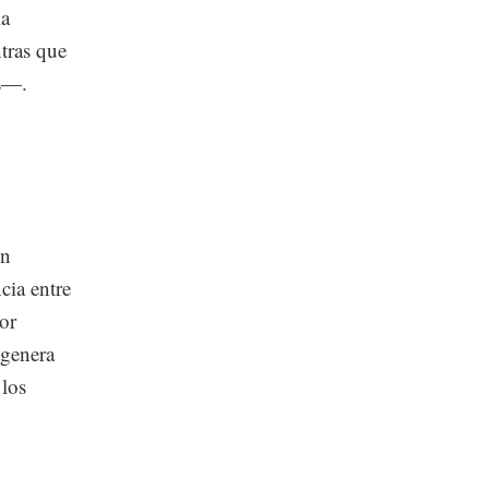
la
tras que
as—.
ón
cia entre
or
 genera
los