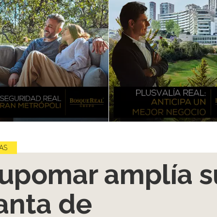
AS
upomar amplía s
anta de