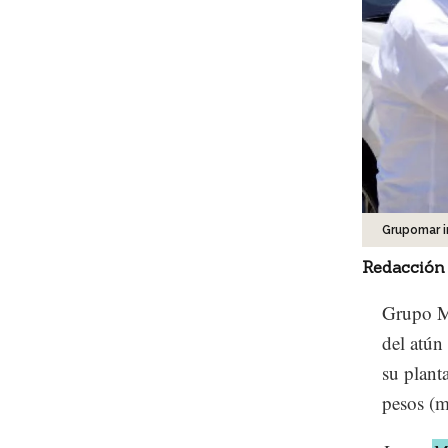
Grupomar 
Redacción
Grupo M
del atún
su plant
pesos (m