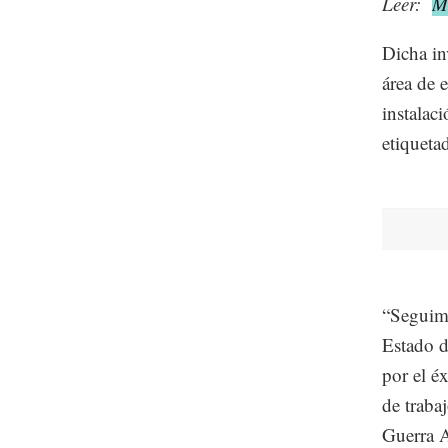
Leer:
M
Dicha in
área de 
instalac
etiquetad
“Seguimo
Estado d
por el é
de traba
Guerra A