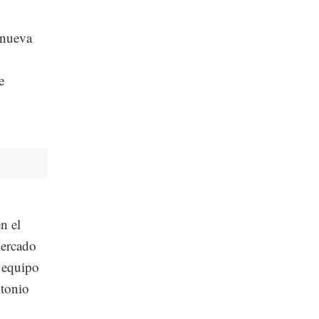
 nueva
e
n el
mercado
 equipo
ntonio