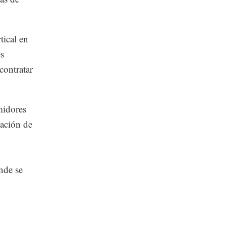
tical en
es
contratar
midores
iación de
nde se