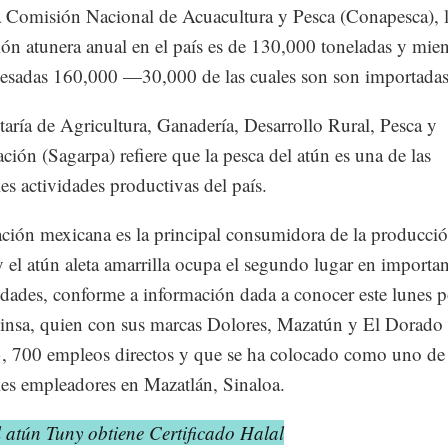
 Comisión Nacional de Acuacultura y Pesca (Conapesca), 
ón atunera anual en el país es de 130,000 toneladas y mien
cesadas 160,000 —30,000 de las cuales son son importad
taría de Agricultura, Ganadería, Desarrollo Rural, Pesca y
ción (Sagarpa) refiere que la pesca del atún es una de las
les actividades productivas del país.
ción mexicana es la principal consumidora de la producci
y el atún aleta amarrilla ocupa el segundo lugar en importan
edades, conforme a información dada a conocer este lunes p
nsa, quien con sus marcas Dolores, Mazatún y El Dorado
, 700 empleos directos y que se ha colocado como uno de 
les empleadores en Mazatlán, Sinaloa.
 atún Tuny obtiene Certificado Halal