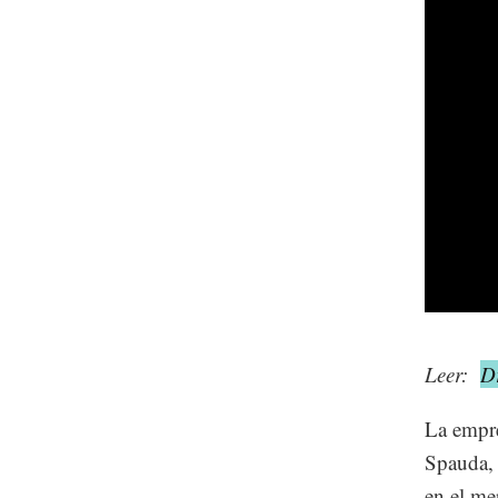
Leer:
D
La empr
Spauda, 
en el me