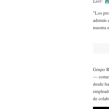
Leer:
P
"Los pro
además e
nuestra 
Grupo R
— comerc
desde ha
empleado
de colab