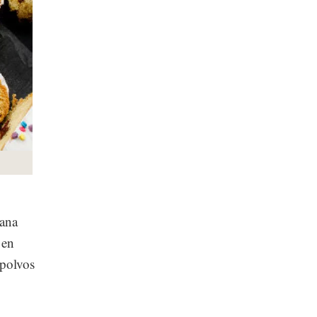
mana
 en
 polvos