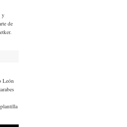
 y
rte de
etker.
o León
jarabes
lantilla