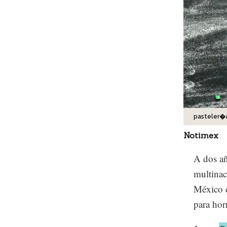
pasteler�
Notimex
A dos añ
multinac
México c
para hor