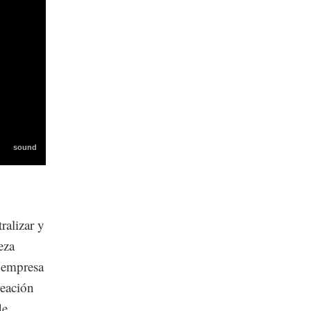
ralizar y
eza
a empresa
reación
de