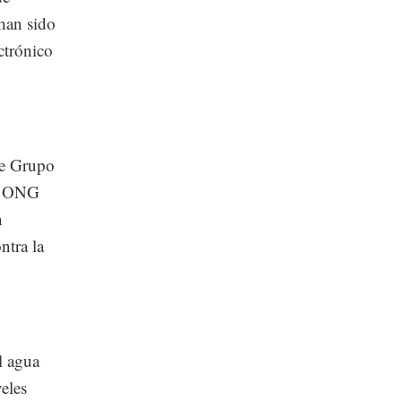
han sido
ctrónico
ce Grupo
la ONG
n
ntra la
l agua
eles