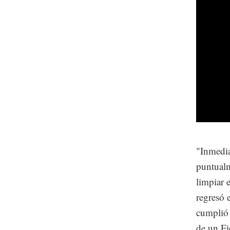
"Inmedia
puntualm
limpiar 
regresó 
cumplió 
de un Fi