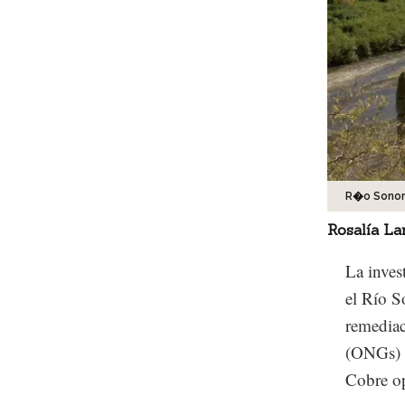
R�o Sonor
Rosalía La
La inves
el Río S
remediac
(ONGs) y
Cobre op