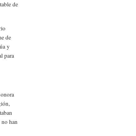
otable de
rio
me de
núa y
al para
Sonora
gión,
ntaban
s no han