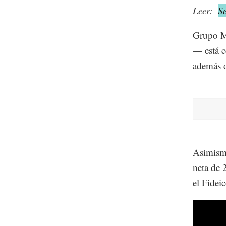
Leer:
S
Grupo Mé
— está c
además d
Asimismo
neta de 
el Fidei