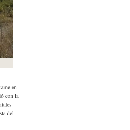
rrame en
ió con la
tales
sta del