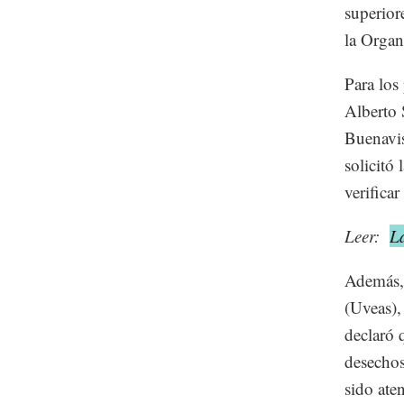
superior
la Organ
Para los
Alberto 
Buenavis
solicitó 
verificar
Leer:
L
Además, 
(Uveas),
declaró 
desechos
sido ate