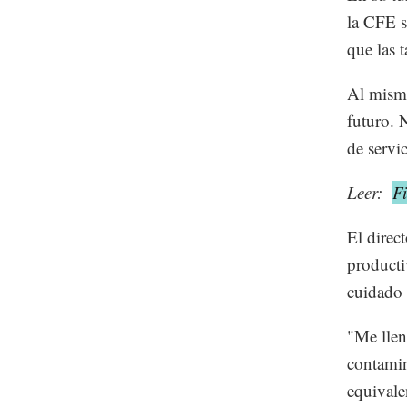
la CFE s
que las 
Al mismo
futuro. 
de servi
Leer:
Fi
El direc
producti
cuidado 
"Me llen
contamin
equivale