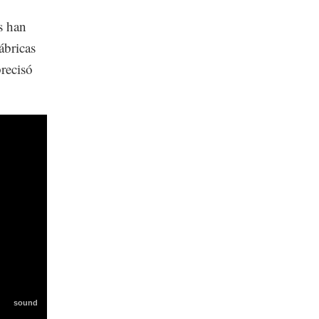
s han
ábricas
recisó