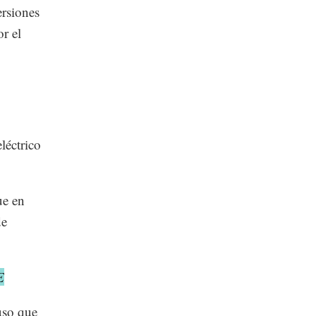
ersiones
r el
eléctrico
ue en
de
E
uso que