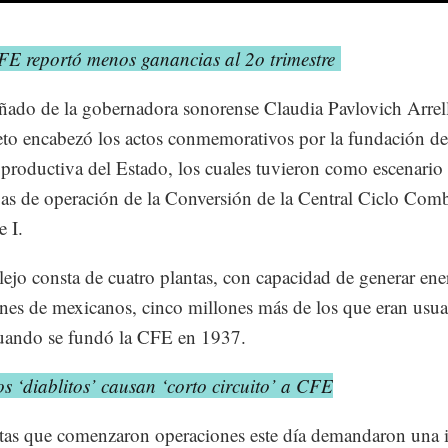
FE reportó menos ganancias al 2o trimestre
do de la gobernadora sonorense Claudia Pavlovich Arrel
to encabezó los actos conmemorativos por la fundación de
productiva del Estado, los cuales tuvieron como escenario e
as de operación de la Conversión de la Central Ciclo Com
 I.
ejo consta de cuatro plantas, con capacidad de generar ene
nes de mexicanos, cinco millones más de los que eran usua
cuando se fundó la CFE en 1937.
s ‘diablitos’ causan ‘corto circuito’ a CFE
tas que comenzaron operaciones este día demandaron una 