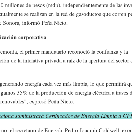
0 millones de pesos (mdp), independientemente de las inv
ctualmente se realizan en la red de gasoductos que corren po
e Sonora, informó Peña Nieto.
zación corporativa
remonia, el primer mandatario reconoció la confianza y la
ción de la iniciativa privada a raíz de la apertura del sector 
l.
 generando energía cada vez más limpia, lo que permitirá q
gamos 35% de la producción de energía eléctrica a través 
 renovables", expresó Peña Nieto.
cciona suministrará Certificados de Energía Limpia a CF
rno, el secretario de Energía, Pedro Joaquín Coldwell, exp