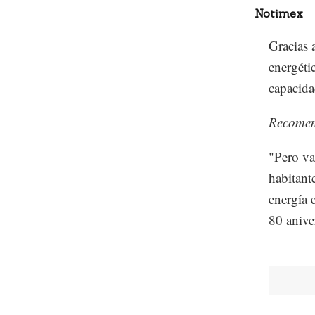
Notimex
Gracias 
energéti
capacida
Recome
"Pero va
habitante
energía 
80 anive