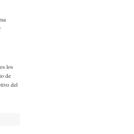
rma
r
os los
to de
tivo del