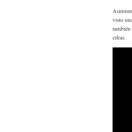
Asimismo
visto una
también 
cifras.