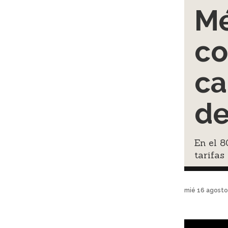
Mé
co
ca
de
En el 8
tarifas
mié 16 agosto