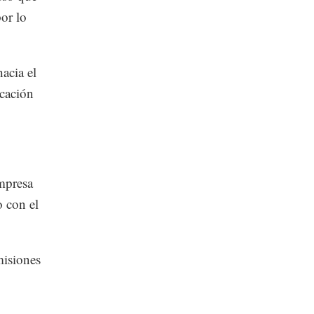
por lo
acia el
ocación
empresa
 con el
misiones