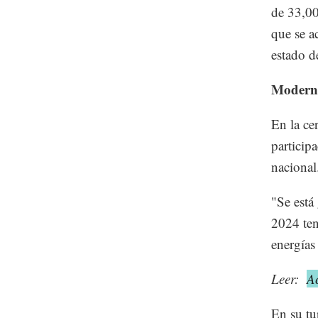
de 33,00
que se a
estado d
Moderni
En la ce
participa
naciona
"Se está
2024 ten
energías
Leer:
A
En su tu