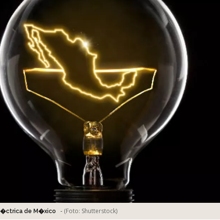
-
(Foto:
Shutterstock
)
el�ctrica de M�xico