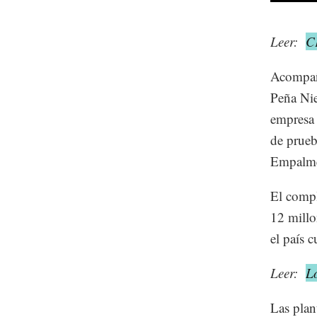
Leer:
C
Acompaña
Peña Nie
empresa 
de prueb
Empalme
El compl
12 millo
el país 
Leer:
Lo
Las plan