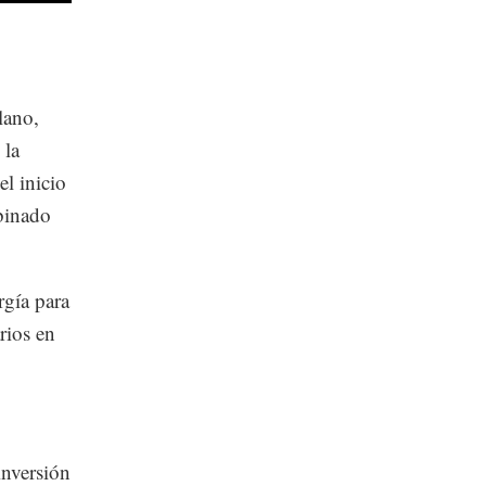
lano,
 la
l inicio
binado
rgía para
rios en
inversión