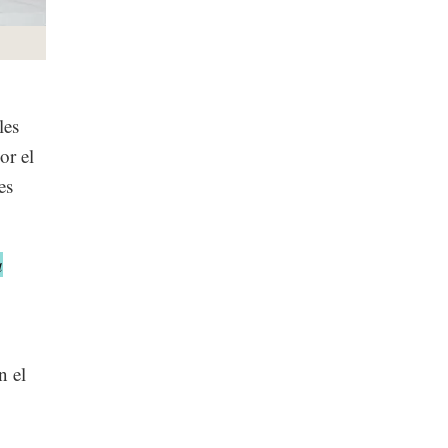
les
or el
es
a
n el