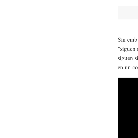
Sin emba
"siguen 
siguen s
en un c