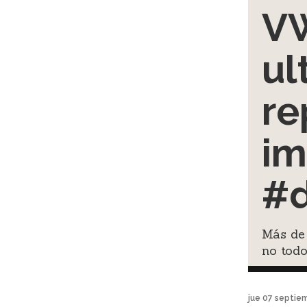
VW
ul
re
im
#d
Más de 
no todo
jue 07 septie