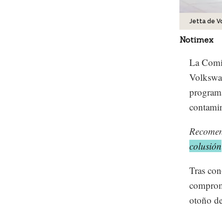
Jetta de 
Notimex
La Comis
Volkswag
programa
contamin
Recome
colusión
Tras con
comprome
otoño d