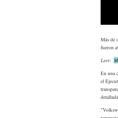
Más de o
fueron a
Leer:
M
En una c
el Ejecu
transpar
detallad
"Volkswa
reparaci