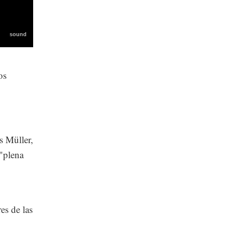
os
s Müller,
"plena
es de las