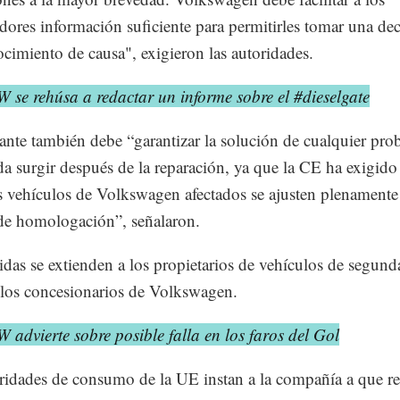
ores información suficiente para permitirles tomar una dec
cimiento de causa", exigieron las autoridades.
 se rehúsa a redactar un informe sobre el #dieselgate
cante también debe “garantizar la solución de cualquier pr
a surgir después de la reparación, ya que la CE ha exigido
s vehículos de Volkswagen afectados se ajusten plenamente 
de homologación”, señalaron.
das se extienden a los propietarios de vehículos de segun
 los concesionarios de Volkswagen.
 advierte sobre posible falla en los faros del Gol
ridades de consumo de la UE instan a la compañía a que r