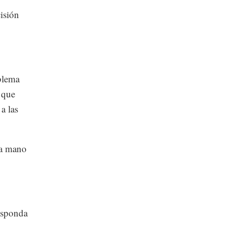
isión
oblema
 que
a las
da mano
esponda