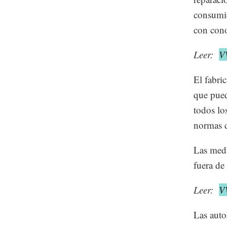
consumid
con cono
Leer:
VW
El fabri
que pued
todos lo
normas 
Las medi
fuera de
Leer:
VW
Las auto