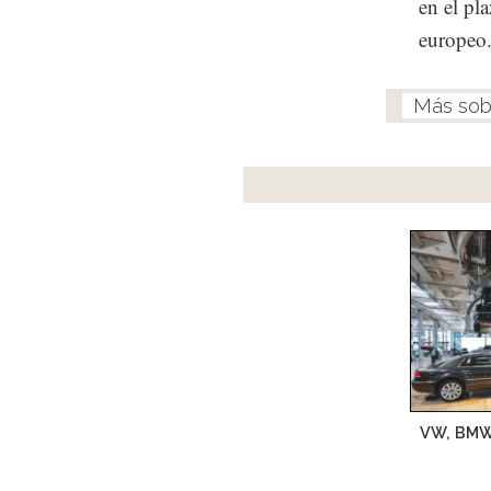
en el pl
europeo
VW, BMW,