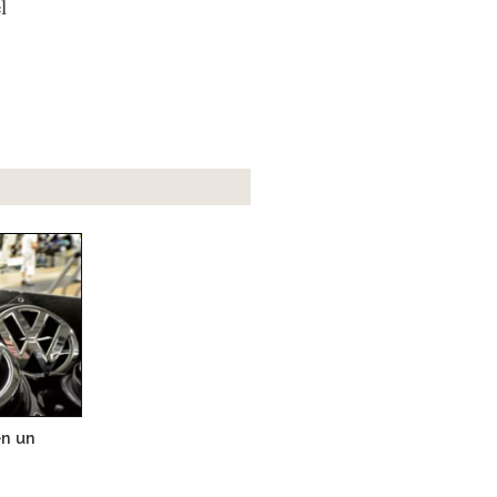
l
en un