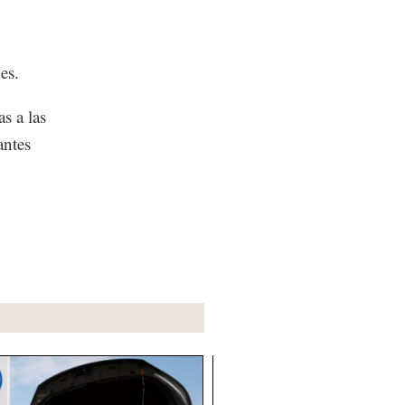
es.
s a las
antes