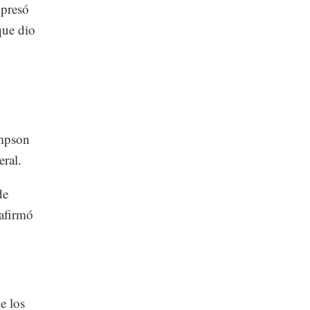
xpresó
que dio
ompson
ral.
de
 afirmó
e los