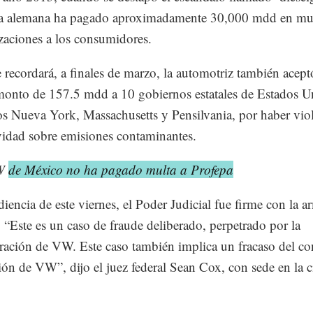
a alemana ha pagado aproximadamente 30,000 mdd en mul
aciones a los consumidores.
recordará, a finales de marzo, la automotriz también aceptó
onto de 157.5 mdd a 10 gobiernos estatales de Estados U
los Nueva York, Massachusetts y Pensilvania, por haber vio
idad sobre emisiones contaminantes.
VW
de México no ha pagado multa a Profepa
diencia de este viernes, el Poder Judicial fue firme con la 
 “Este es un caso de fraude deliberado, perpetrado por la
ración de VW. Este caso también implica un fracaso del co
ión de VW”, dijo el juez federal Sean Cox, con sede en la 