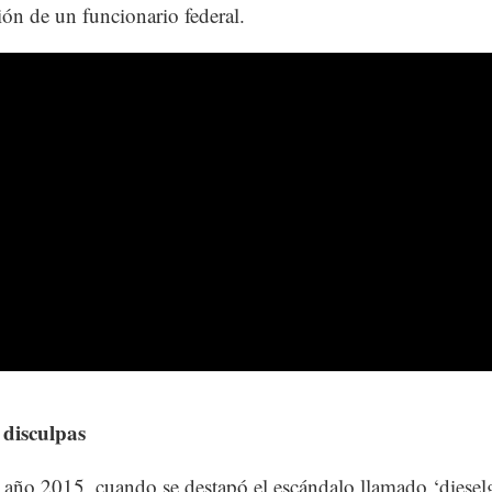
ión de un funcionario federal.
 disculpas
 año 2015, cuando se destapó el escándalo llamado ‘dieselga