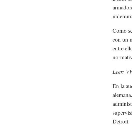
armador
indemniz
Como se 
con un m
entre el
normativ
Leer: 
En la au
alemana.
administ
supervis
Detroit.