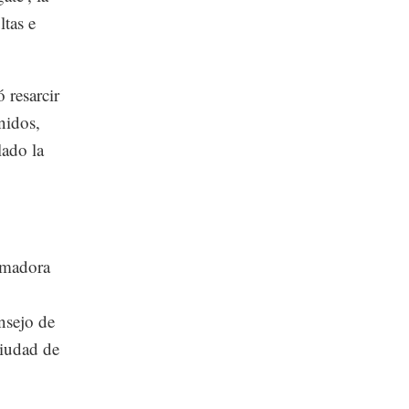
tas e
 resarcir
nidos,
lado la
armadora
nsejo de
ciudad de