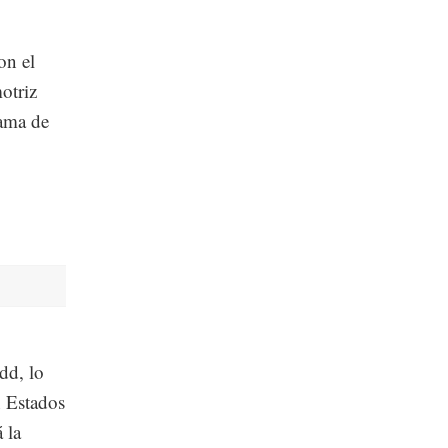
on el
otriz
rama de
dd, lo
n Estados
 la