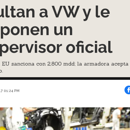
ltan a VW y le
ponen un
pervisor oficial
e EU sanciona con 2,800 mdd; la armadora acepta 
o.
017 01:24 PM