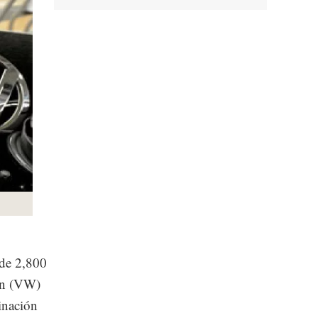
 de 2,800
en (VW)
inación