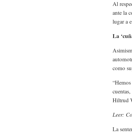
Al respe
ante la 
lugar a e
La ‘cuñ
Asimismo
automot
como sup
“Hemos t
cuentas,
Hiltrud 
Leer: C
La sente