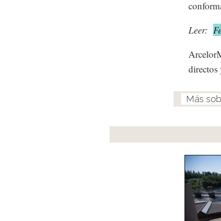
conform
Leer:
F
ArcelorM
directos