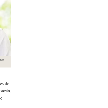
to:
es de
oacán,
de