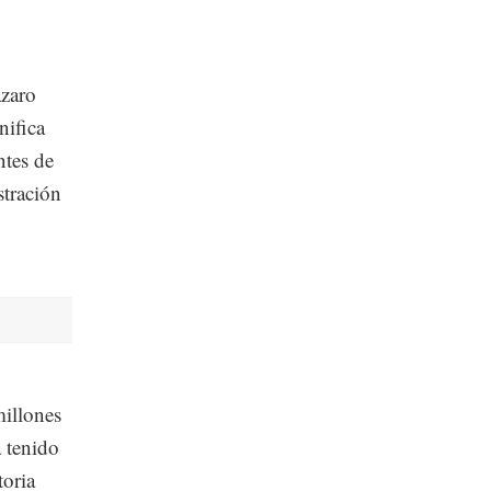
ázaro
nifica
ntes de
tración
millones
 tenido
toria