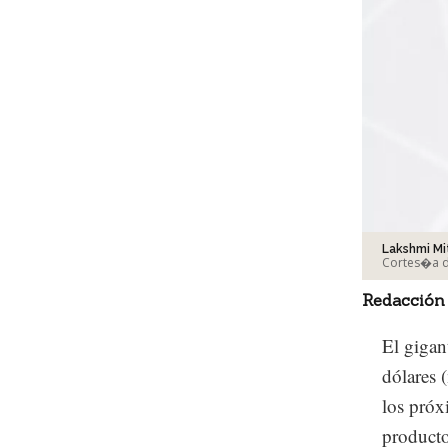
Lakshmi Mi
Cortes�a d
Redacción
El gigan
dólares 
los próx
producto