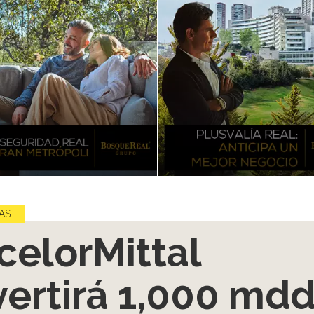
AS
celorMittal
vertirá 1,000 md