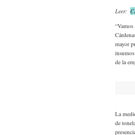
Leer:
C
“Vamos a
Cárdenas
mayor pr
insumos 
de la em
La medid
de tonel
presenci