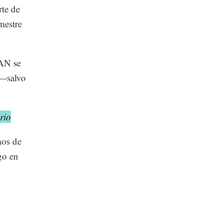
rte de
mestre
CAN se
 —salvo
rio
mos de
go en