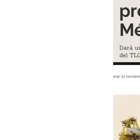
pr
Mé
Dará un
del TL
mar 21 noviem