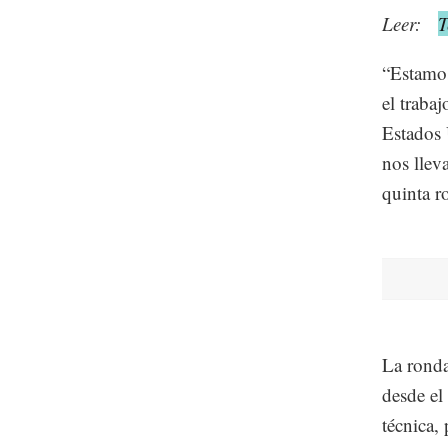
Leer:
T
“Estamos
el traba
Estados 
nos llev
quinta r
La ronda
desde el
técnica, 