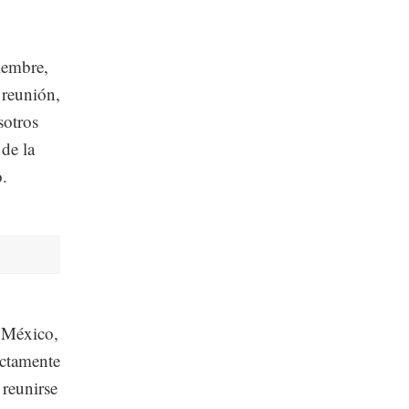
iembre,
 reunión,
sotros
 de la
.
 México,
ictamente
 reunirse