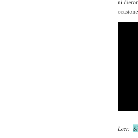
ni diero
ocasione
Leer:
S