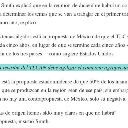
Smith explicó que en la reunión de diciembre habrá un co
ra determinar los temas que se van a trabajar en el primer tri
imo año, explicó.
s temas álgidos está la propuesta de México de que el TL
ada cinco años, en lugar de que se termine cada cinco años
ón de los tres países— como sugiere Estados Unidos.
a revisión del TLCAN debe agilizar el comercio agropecua
está la propuesta estadounidense de que 50% de los insu
s que se produzcan en la región sean de ese país; sin embar
a no hay una contrapropuesta de México, solo su negativa.
as de origen hemos sido muy claros en que no habrá”
opuesta, insistió Smith.