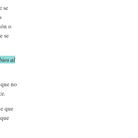
e se
s
ión o
e se
bios al
 que no
ce.
de que
 que