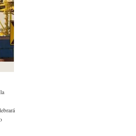
la
lebrará
o