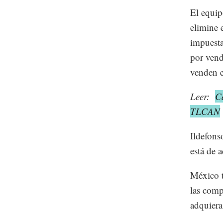
El equip
elimine 
impuesta
por vend
venden e
Leer:
C
TLCAN
Ildefons
está de 
México t
las comp
adquiera