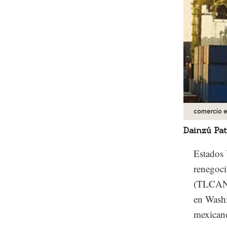
comercio e
Dainzú Pa
Estados 
renegoci
(TLCAN) 
en Washi
mexican