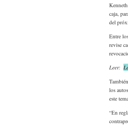
Kenneth 
caja, pa
del próx
Entre lo
revise c
revocaci
Leer:
L
También 
los auto
este tem
“En regl
contrapr