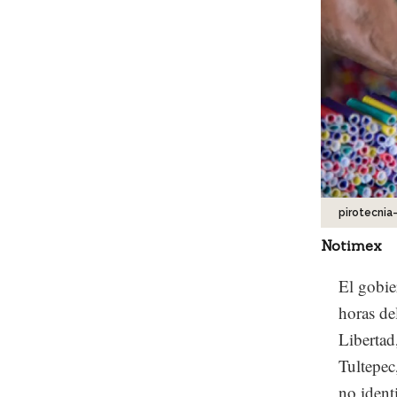
pirotecnia
Notimex
El gobie
horas de
Libertad
Tultepec
no ident