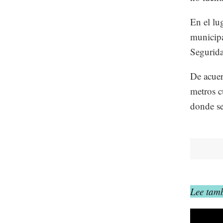
En el lu
municipa
Segurida
De acuer
metros c
donde se
Lee tamb