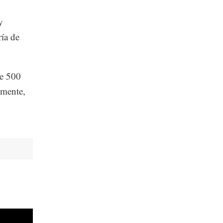
y
ría de
de 500
amente,