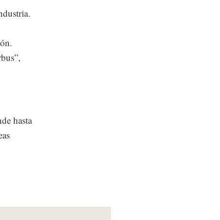
ndustria.
ión.
rbus”,
nde hasta
eas