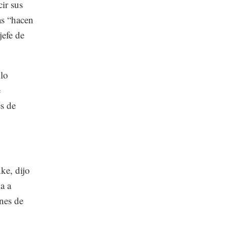
cir sus
as “hacen
jefe de
ólo
e
s de
nke, dijo
a a
nes de