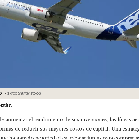
-
(Foto:
Shutterstock
)
0
omún
de aumentar el rendimiento de sus inversiones, las líneas aé
ormas de reducir sus mayores costos de capital. Una estrate
 que ha ganado notoriedad es trabajar juntas para comprar a