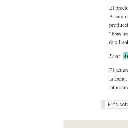
El precio
A cambio
producci
“Esas ae
dijo Lea
Leer:
A
El acuer
la fecha
latinoam