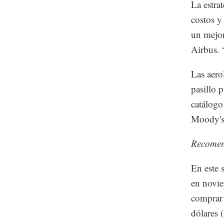
La estra
costos y
un mejor
Airbus. 
Las aero
pasillo 
catálogo
Moody's 
Recome
En este 
en novie
comprar 
dólares 