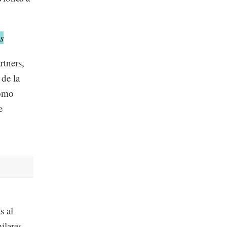
s
rtners,
de la
como
e
s al
ilares