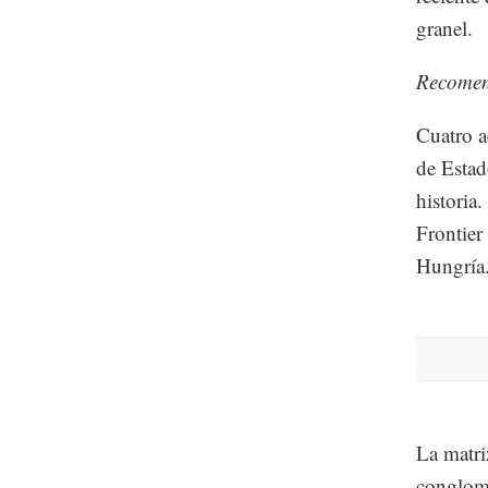
granel.
Recome
Cuatro a
de Estad
historia
Frontier
Hungría
La matri
conglom