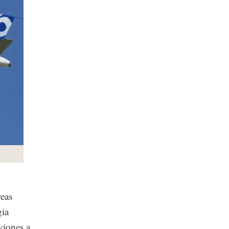
reas
gia
viones a