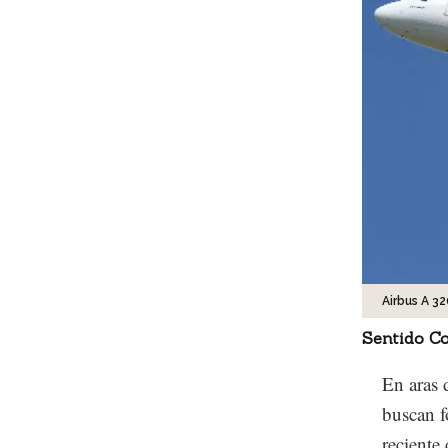
Airbus A 32
Sentido C
En aras 
buscan f
reciente