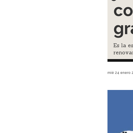
co
gr
Es la e
renovar
mié 24 enero 