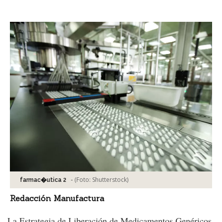
Facebook
Tweet
-
(Foto:
Shutterstock
)
farmac�utica 2
Redacción Manufactura
La Estrategia de Liberación de Medicamentos Genéricos