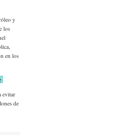
róleo y
e los
uel
lica,
n en los
ng
 evitar
llones de