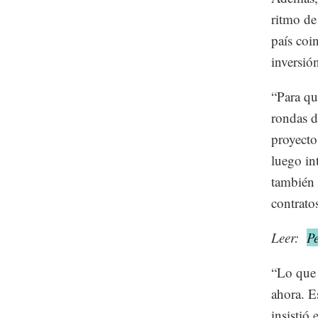
ritmo de 
país coi
inversión
“Para qu
rondas d
proyecto
luego in
también 
contrato
Leer:
Pe
“Lo que 
ahora. E
insistió 