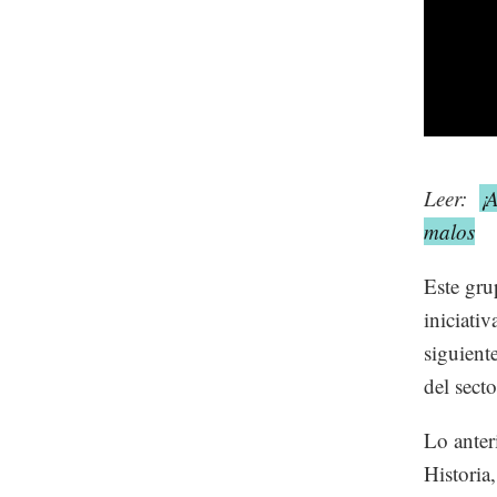
Leer:
¡A
malos
Este grup
iniciati
siguient
del sect
Lo anter
Histori