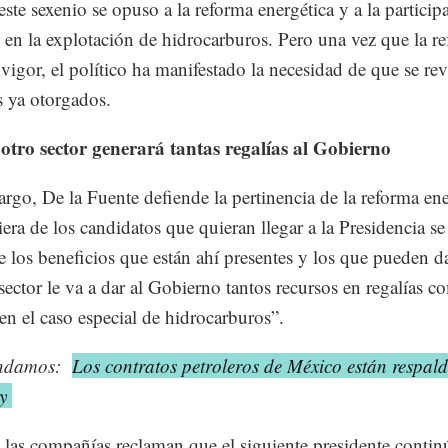
ste sexenio se opuso a la reforma energética y a la particip
 en la explotación de hidrocarburos. Pero una vez que la r
 vigor, el político ha manifestado la necesidad de que se rev
s ya otorgados.
otro sector generará tantas regalías al Gobierno
rgo, De la Fuente defiende la pertinencia de la reforma ene
era de los candidatos que quieran llegar a la Presidencia se
e los beneficios que están ahí presentes y los que pueden da
ector le va a dar al Gobierno tantos recursos en regalías c
 en el caso especial de hidrocarburos”.
ndamos:
Los contratos petroleros de México están respal
ey
las compañías reclaman que el siguiente presidente contin