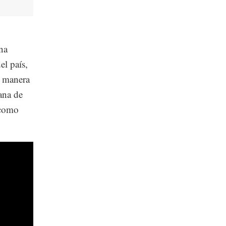
na
el país,
e manera
ana de
 como