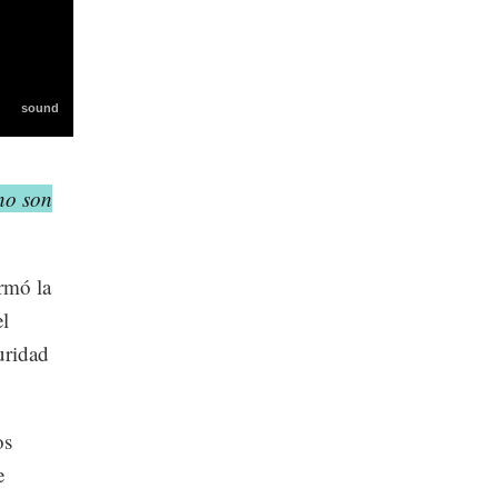
 no son
irmó la
el
uridad
os
e