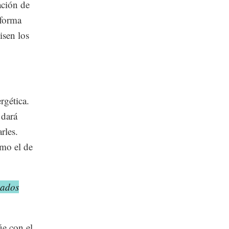
ación de
eforma
isen los
rgética.
 dará
rles.
omo el de
dados
úe con el