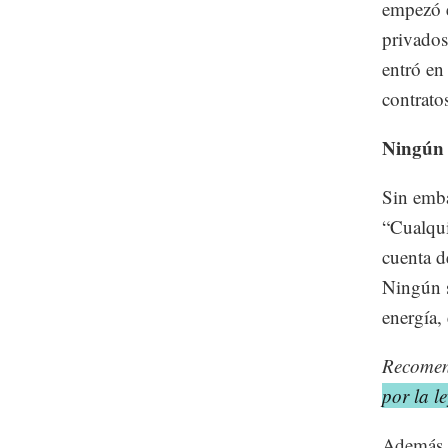
empezó e
privados
entró en
contrato
Ningún 
Sin emba
“Cualqui
cuenta d
Ningún s
energía,
Recome
por la l
Además, 