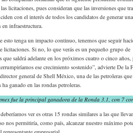
las licitaciones, pues consideran que las inversiones que tra
nciden con el interés de todos los candidatos de generar un
 en infraestructura.
e esto tenga un impacto continuo, tenemos que seguir haci
e licitaciones. Si no, lo que verás es un pequeño grupo de
s que saldrá adelante en los próximos cuatro o cinco años,
terrumpiríamos ese crecimiento sostenido”, advierte De la 
director general de Shell México, una de las petroleras qu
s ha ganado en las rondas petroleras.
mex fue la principal ganadora de la Ronda 3.1, con 7 con
deberíamos ver es otras 15 rondas similares a las que llev
so nos permitiría, como país, alcanzar nuestro máximo pote
el representante empresarial.