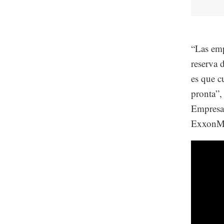
“Las emp
reserva d
es que c
pronta”,
Empresa
ExxonMo