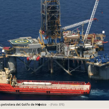
-
(Foto:
EFE
)
 petrolera del Golfo de M�xico