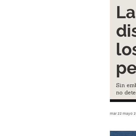
La
di
lo
pe
Sin emb
no dete
mar 22 mayo 