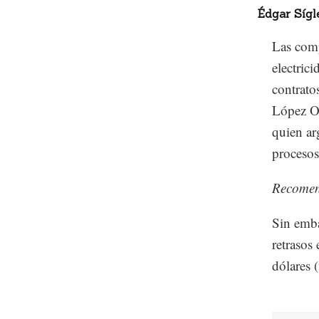
Édgar Sígl
Las comp
electric
contrat
López Ob
quien ar
procesos 
Recome
Sin emba
retrasos
dólares