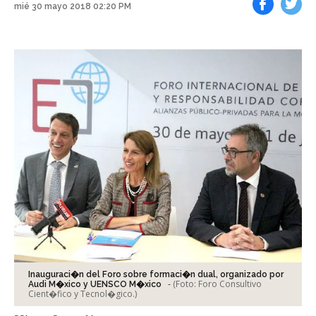
mié 30 mayo 2018 02:20 PM
Facebook
Tweet
Inauguraci�n del Foro sobre formaci�n dual, organizado por
-
(Foto:
Foro Consultivo
Audi M�xico y UENSCO M�xico
Cient�fico y Tecnol�gico.
)