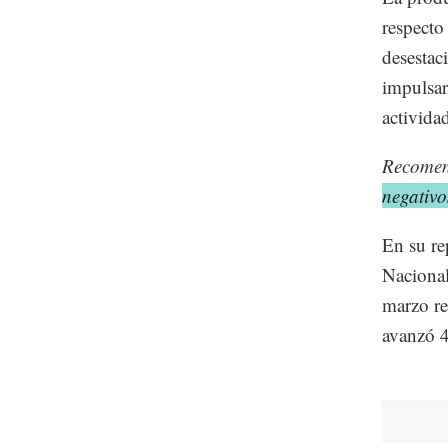
respecto
desestac
impulsar
activida
Recome
negativo
En su re
Nacional
marzo re
avanzó 4