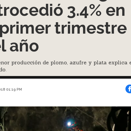
trocedió 3.4% en
 primer trimestre
l año
or producción de plomo, azufre y plata explica 
do.
018 01:19 PM