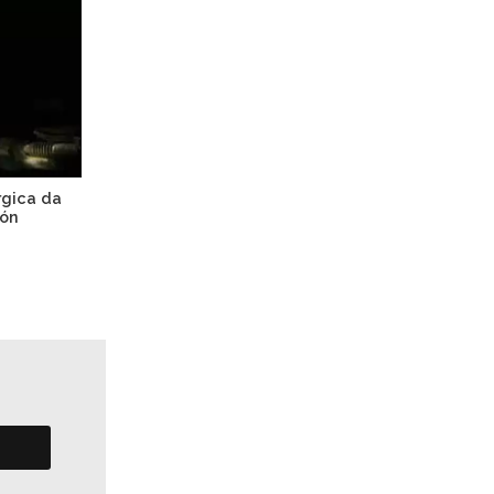
rgica da
ión