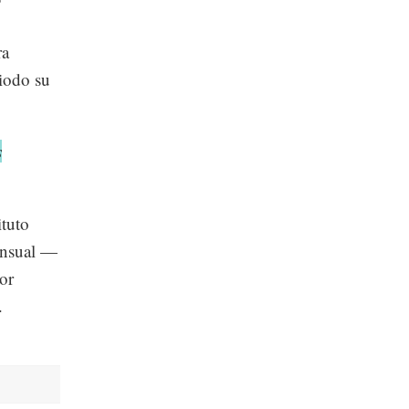
ra
riodo su
s
ituto
ensual —
or
.