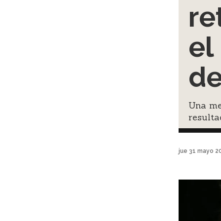
re
el
de
Una men
resulta
jue 31 mayo 2