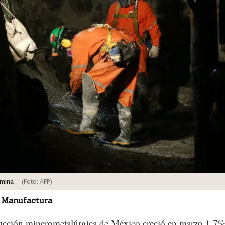
-
(Foto:
AFP
)
 mina
 Manufactura
ucción minerometalúrgica de México creció en marzo 1.7