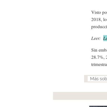
Visto po
2018, lo
producc
Leer:
L
Sin emba
28.7%, 
trimestra