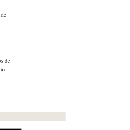
 de
n
os de
dio