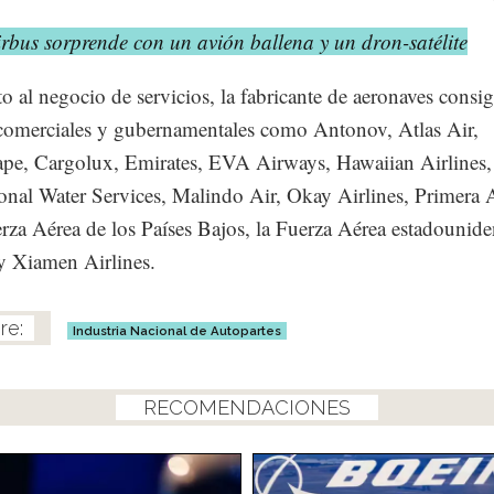
rbus sorprende con un avión ballena y un dron-satélite
o al negocio de servicios, la fabricante de aeronaves consi
 comerciales y gubernamentales como Antonov, Atlas Air,
pe, Cargolux, Emirates, EVA Airways, Hawaiian Airlines,
ional Water Services, Malindo Air, Okay Airlines, Primera A
rza Aérea de los Países Bajos, la Fuerza Aérea estadounide
y Xiamen Airlines.
Industria Nacional de Autopartes
RECOMENDACIONES