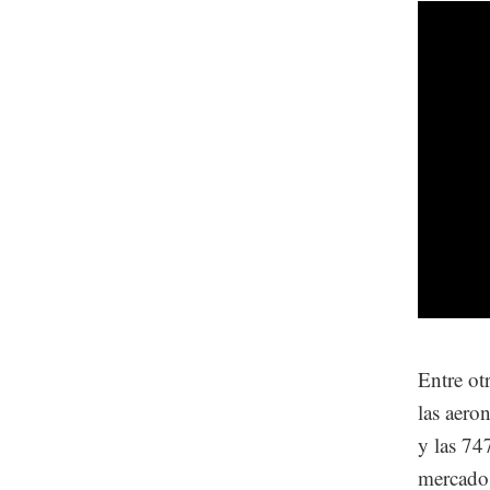
Entre ot
las aer
y las 74
mercado 