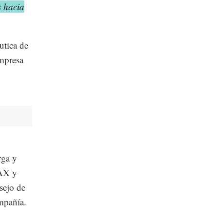
s hacia
utica de
mpresa
rga y
MAX y
sejo de
mpañía.