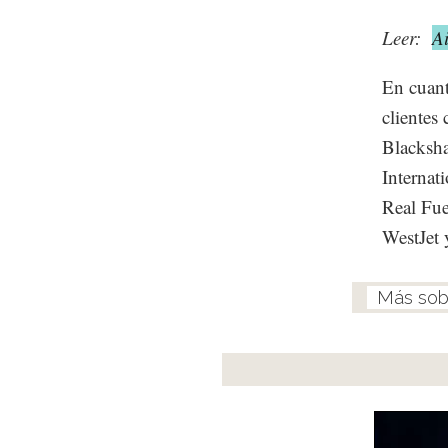
Leer:
Ai
En cuant
clientes
Blacksha
Internat
Real Fue
WestJet 