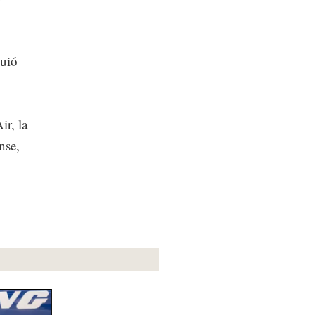
guió
ir, la
nse,