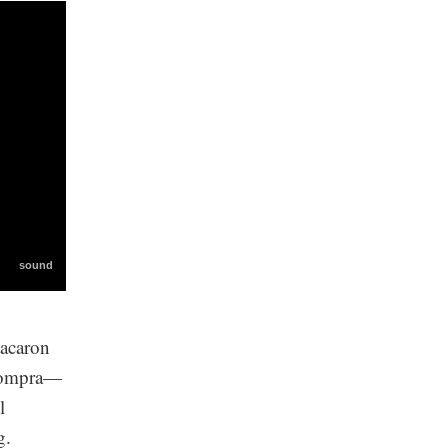
tacaron
 compra—
l
g.