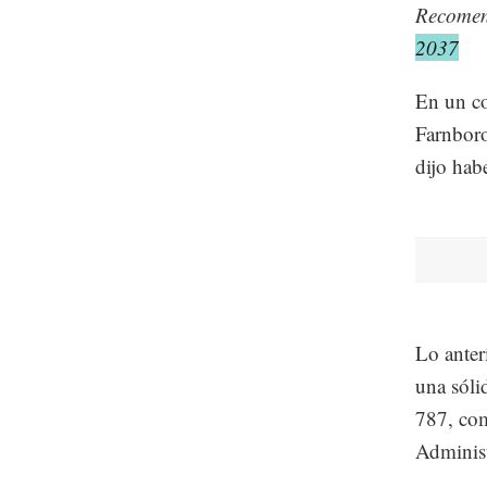
Recome
2037
En un co
Farnbor
dijo ha
Lo anter
una sóli
787, com
Administ