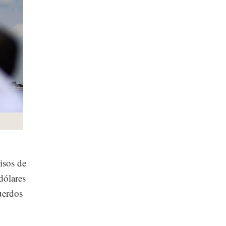
isos de
dólares
uerdos