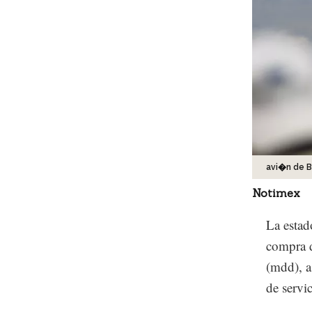
avi�n de 
Notimex
La esta
compra d
(mdd), a
de servi