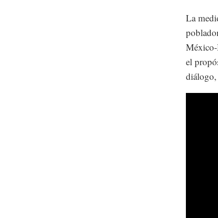
La medid
poblador
México-P
el propó
diálogo,