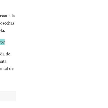
san a la
 cosechas
la.
tos
ída de
anta
ental de