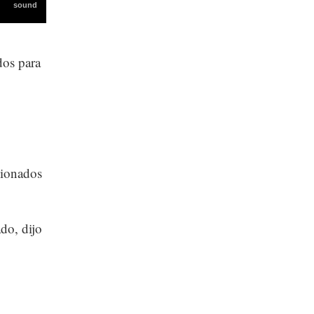
dos para
sionados
do, dijo