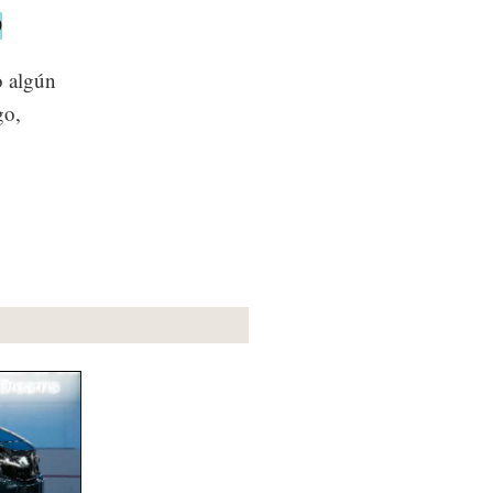
0
o algún
go,