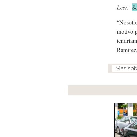
Leer:
S
“Nosotro
motivo p
tendríam
Ramírez