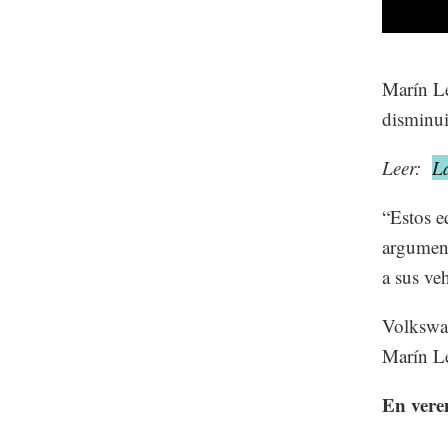
Marín Le
disminuir
Leer:
La
“Estos e
argument
a sus ve
Volkswag
Marín Le
En verem