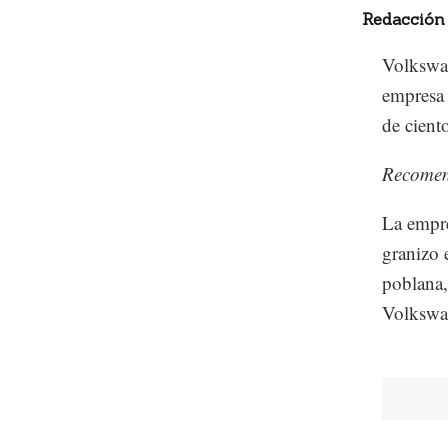
Redacción
Volkswag
empresa 
de cient
Recome
La empre
granizo 
poblana,
Volkswag