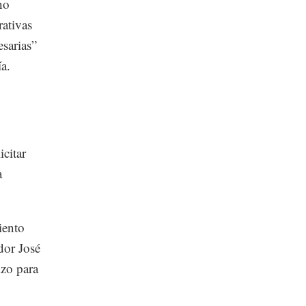
ho
ativas
esarias”
ía.
citar
a
iento
dor José
izo para