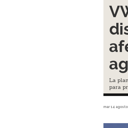
VW
di
af
ag
La plan
para pr
mar 14 agosto