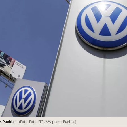
-
(Foto:
Foto: EFE / VW planta Puebla.
)
n Puebla