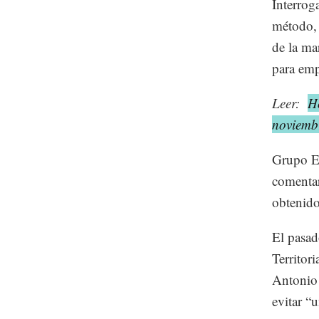
Interrog
método, 
de la ma
para emp
Leer:
H
noviemb
Grupo Ed
comentar
obtenido
El pasad
Territor
Antonio 
evitar “u