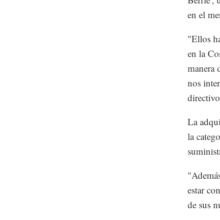
en el me
"Ellos h
en la Co
manera d
nos inte
directivo
La adqui
la categ
suminist
"Además 
estar co
de sus n