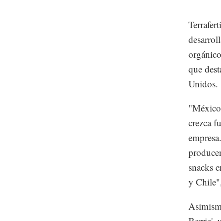
Terrafer
desarrol
orgánico
que dest
Unidos.
"México 
crezca f
empresa.
producen
snacks e
y Chile"
Asimismo
Berrie', 