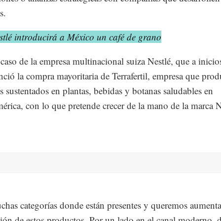
s.
stlé introducirá a México un café de grano
l caso de la empresa multinacional suiza Nestlé, que a inicio
ció la compra mayoritaria de Terrafertil, empresa que prod
s sustentados en plantas, bebidas y botanas saludables en
érica, con lo que pretende crecer de la mano de la marca N
has categorías donde están presentes y queremos aumenta
ción de estos productos. Por un lado en el canal moderno,