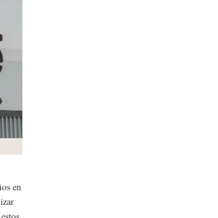
ños en
izar
 estos