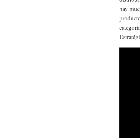
hay much
producto
categorí
Estratég