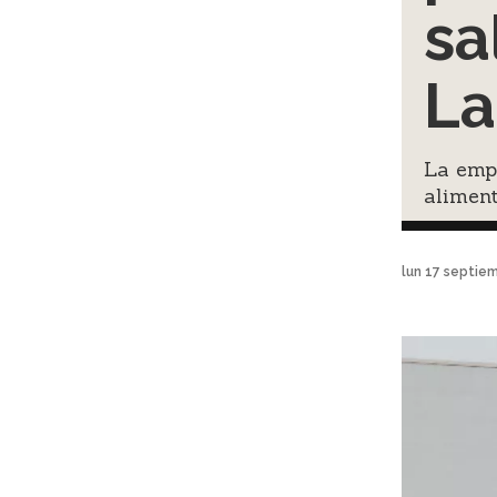
sa
La
La empr
aliment
lun 17 septie