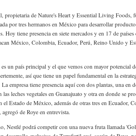
til, propietaria de Nature's Heart y Essential Living Foods, 
lada por tres hermanos en México para desarrollar producto
s. Hoy tiene presencia en siete mercados y en 17 de países 
acan México, Colombia, Ecuador, Perú, Reino Unido y Es
es un país principal y el que vemos con mayor potencial d
uertemente, así que tiene un papel fundamental en la estrateg
 La empresa tiene presencia aquí con dos plantas, una en 
 las leches vegetales en Guanajuato y otra en donde se pr
n el Estado de México, además de otras tres en Ecuador, 
, agregó de Roye en entrevista.
, Nestlé podrá competir con una nueva fruta llamada 'Go
un desarrollo exclusivo de Terrafertil qué, según de Roye, no