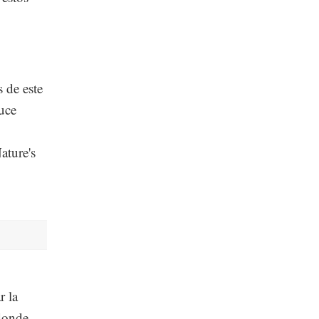
s de este
uce
ature's
r la
 donde