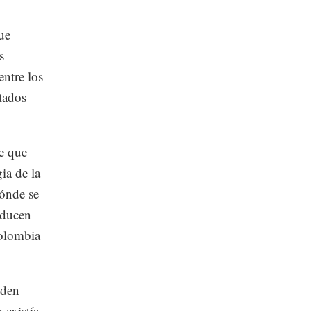
fue
s
entre los
tados
e que
ia de la
dónde se
oducen
Colombia
lden
 existía