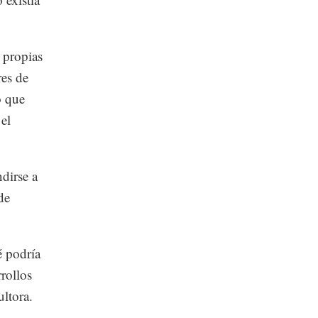
s propias
res de
o que
el
ndirse a
de
é podría
rrollos
ultora.