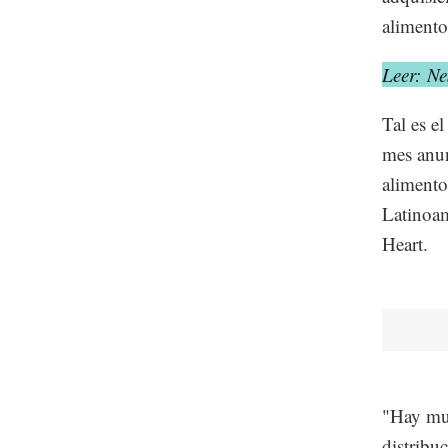
alimento
Leer: Ne
Tal es e
mes anun
alimento
Latinoam
Heart.
"Hay muc
distribu