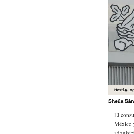
Nestl� lo
Sheila Sá
El consu
México y
adquisic