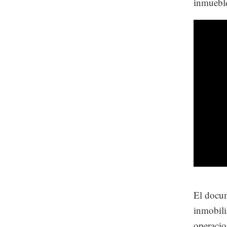
inmueble
El docum
inmobilia
operacio