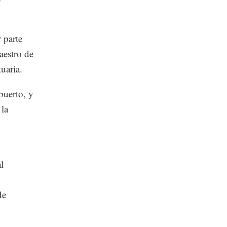
 parte
aestro de
uaria.
puerto, y
 la
l
de