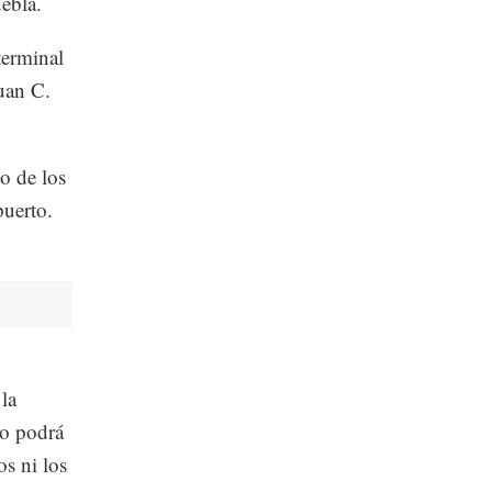
ebla.
terminal
uan C.
o de los
puerto.
 la
so podrá
os ni los