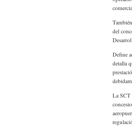
comercia
También 
del conc
Desarrol
Define a
detalla 
prestaci
debidame
La SCT s
concesio
aeropuer
regulació