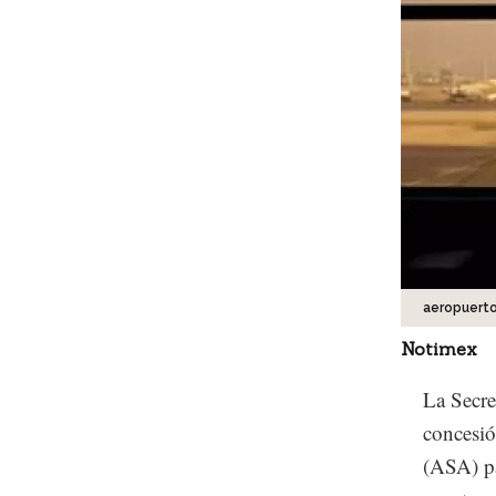
aeropuerto 
Notimex
La Secre
concesió
(ASA) pa