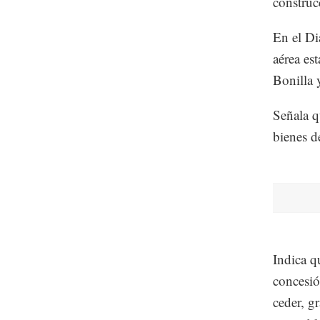
construc
En el Di
aérea es
Bonilla 
Señala q
bienes d
Indica q
concesió
ceder, gr