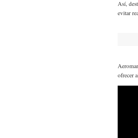
Así, des
evitar r
Aeromar 
ofrecer 