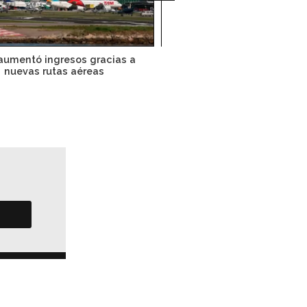
umentó ingresos gracias a
Aerolíneas 'regresan' 
nuevas rutas aéreas
turbohélices