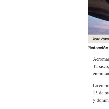
logo-Aero
Redacción
Aeromar 
Tabasco,
empresar
La empre
15 de ma
y doming